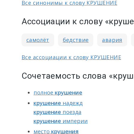
Все синонимы к слову КРУШЕНИЕ
Ассоциации к слову «круш
самолёт
бедствие
авария
Все ассоциации к слову КРУШЕНИЕ
Сочетаемость слова «круш
полное
крушение
крушение
надежд
крушение
поезда
крушение
империи
место
крушения