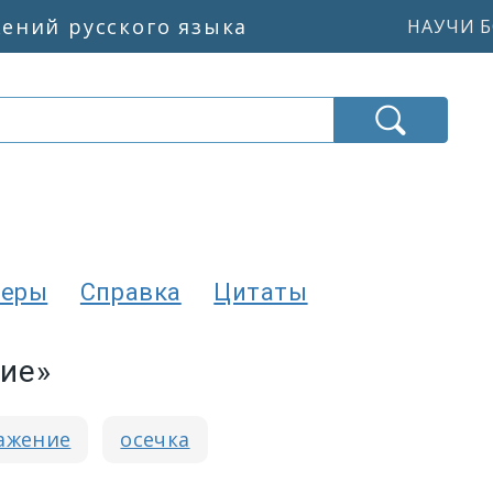
жений русского языка
НАУЧИ Б
еры
Справка
Цитаты
ие»
ажение
осечка