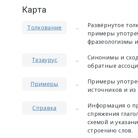
Карта
Развёрнутое тол
Толкование
→
примеры употреб
фразеологизмы и
Синонимы и сход
Тезаурус
→
обратные ассоци
Примеры употреб
Примеры
→
источников и из
Информация о пр
Справка
→
спряжения глагол
схемой и указан
строению слов.