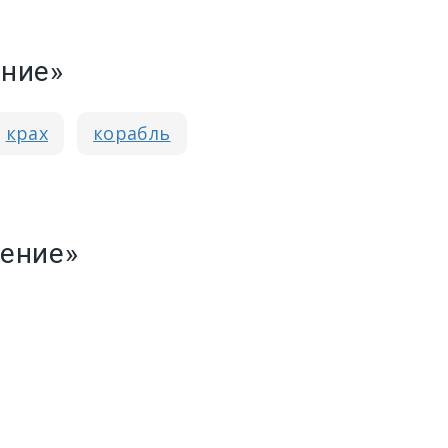
ение»
крах
корабль
ение»