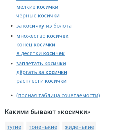
мелкие
косички
чёрные
косички
за
косичку
из болота
множество
косичек
конец
косички
в десятки
косичек
заплетать
косички
дёргать за
косички
расплести
косички
(полная таблица сочетаемости)
Какими бывают «косички»
тугие
тоненькие
жиденькие