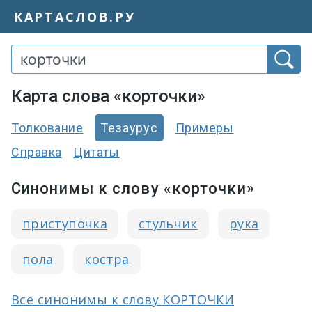
КАРТАСЛОВ.РУ
Карта слова «корточки»
Толкование
Тезаурус
Примеры
Справка
Цитаты
Синонимы к слову «корточки»
приступочка
стульчик
рука
пола
костра
Все синонимы к слову КОРТОЧКИ