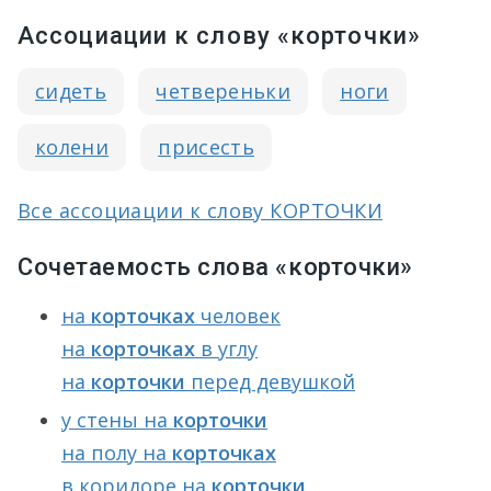
Ассоциации к слову «корточки»
сидеть
четвереньки
ноги
колени
присесть
Все ассоциации к слову КОРТОЧКИ
Сочетаемость слова «корточки»
на
корточках
человек
на
корточках
в углу
на
корточки
перед девушкой
у стены на
корточки
на полу на
корточках
в коридоре на
корточки