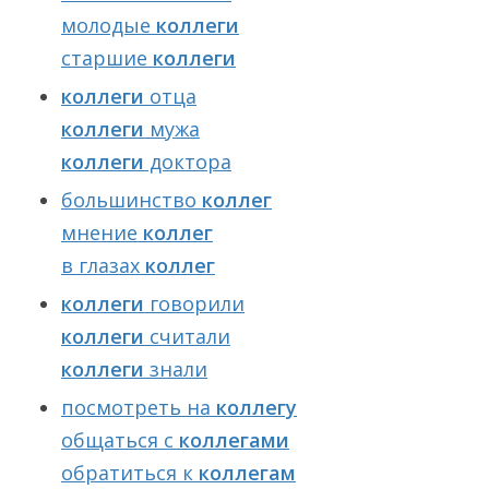
молодые
коллеги
старшие
коллеги
коллеги
отца
коллеги
мужа
коллеги
доктора
большинство
коллег
мнение
коллег
в глазах
коллег
коллеги
говорили
коллеги
считали
коллеги
знали
посмотреть на
коллегу
общаться с
коллегами
обратиться к
коллегам