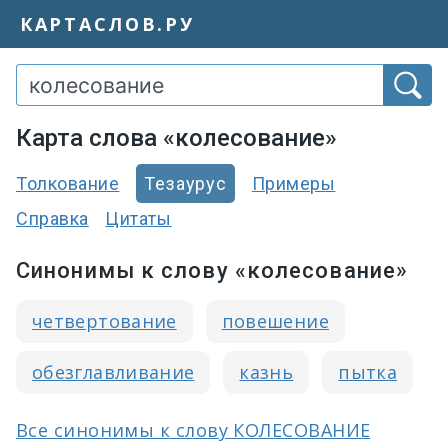
КАРТАСЛОВ.РУ
Карта слова «колесование»
Толкование
Тезаурус
Примеры
Справка
Цитаты
Синонимы к слову «колесование»
четвертование
повешение
обезглавливание
казнь
пытка
Все синонимы к слову КОЛЕСОВАНИЕ