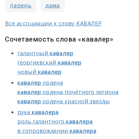
парень
дама
Все ассоциации к слову КАВАЛЕР
Сочетаемость слова «кавалер»
галантный
кавалер
георгиевский
кавалер
новый
кавалер
кавалер
ордена
кавалер
ордена почётного легиона
кавалер
ордена красной звезды
рука
кавалера
роль галантного
кавалера
в сопровождении
кавалера