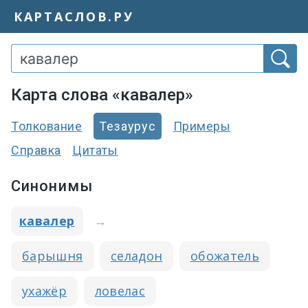
КАРТАСЛОВ.РУ
Карта слова «кавалер»
Толкование
Тезаурус
Примеры
Справка
Цитаты
Синонимы
кавалер
→
барышня
селадон
обожатель
ухажёр
ловелас