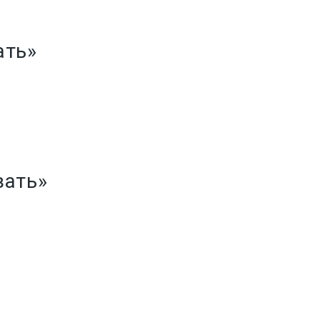
ать»
зать»