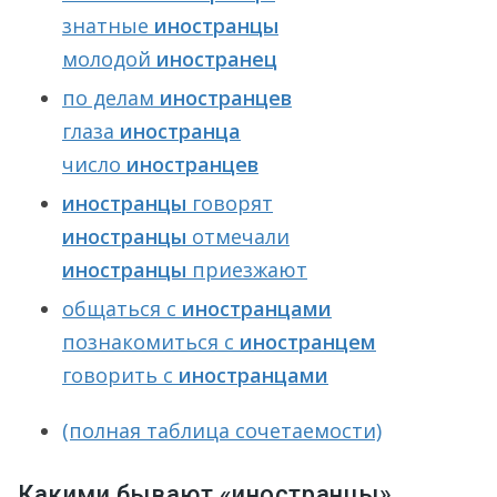
знатные
иностранцы
молодой
иностранец
по делам
иностранцев
глаза
иностранца
число
иностранцев
иностранцы
говорят
иностранцы
отмечали
иностранцы
приезжают
общаться с
иностранцами
познакомиться с
иностранцем
говорить с
иностранцами
(полная таблица сочетаемости)
Какими бывают «иностранцы»