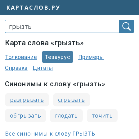
КАРТАСЛОВ.РУ
Карта слова «грызть»
Толкование
Тезаурус
Примеры
Справка
Цитаты
Синонимы к слову «грызть»
разгрызать
сгрызать
обгрызать
глодать
точить
Все синонимы к слову ГРЫЗТЬ