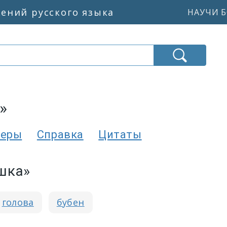
жений русского языка
НАУЧИ Б
»
еры
Справка
Цитаты
шка»
голова
бубен