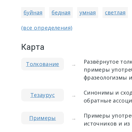
буйная
бедная
умная
светлая
(все определения)
Карта
Развёрнутое тол
Толкование
→
примеры употреб
фразеологизмы и
Синонимы и сход
Тезаурус
→
обратные ассоци
Примеры употреб
Примеры
→
источников и из