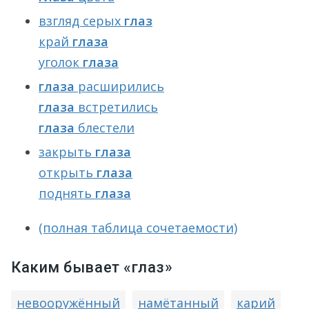
взгляд серых
глаз
край
глаза
уголок
глаза
глаза
расширились
глаза
встретились
глаза
блестели
закрыть
глаза
открыть
глаза
поднять
глаза
(полная таблица сочетаемости)
Каким бывает «глаз»
невооружённый
намётанный
карий