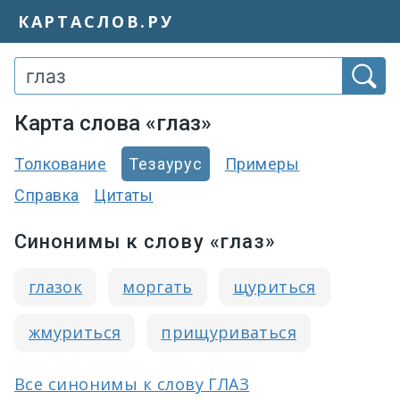
КАРТАСЛОВ.РУ
Карта слова «глаз»
Толкование
Тезаурус
Примеры
Справка
Цитаты
Синонимы к слову «глаз»
глазок
моргать
щуриться
жмуриться
прищуриваться
Все синонимы к слову ГЛАЗ