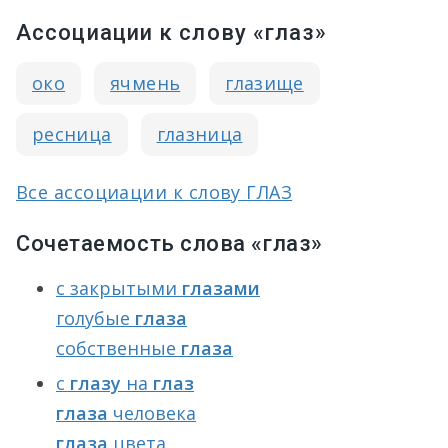
Ассоциации к слову «глаз»
око
ячмень
глазище
ресница
глазница
Все ассоциации к слову ГЛАЗ
Сочетаемость слова «глаз»
с закрытыми
глазами
голубые
глаза
собственные
глаза
с
глазу
на
глаз
глаза
человека
глаза
цвета