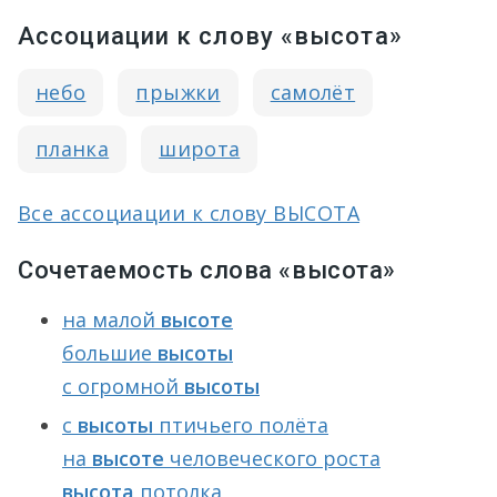
Ассоциации к слову «высота»
небо
прыжки
самолёт
планка
широта
Все ассоциации к слову ВЫСОТА
Сочетаемость слова «высота»
на малой
высоте
большие
высоты
с огромной
высоты
с
высоты
птичьего полёта
на
высоте
человеческого роста
высота
потолка