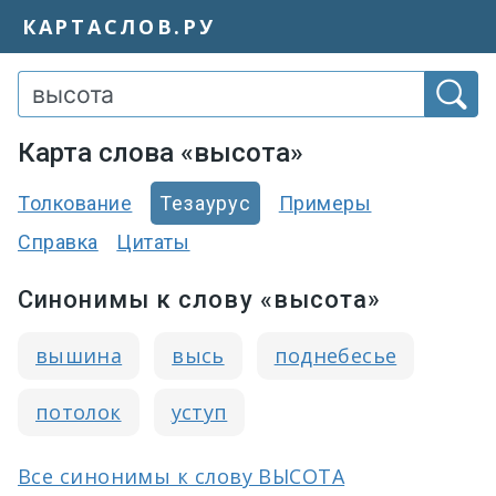
КАРТАСЛОВ.РУ
Карта слова «высота»
Толкование
Тезаурус
Примеры
Справка
Цитаты
Синонимы к слову «высота»
вышина
высь
поднебесье
потолок
уступ
Все синонимы к слову ВЫСОТА