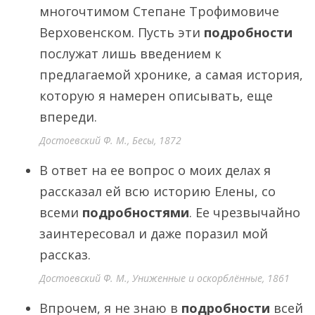
многочтимом Степане Трофимовиче
Верховенском. Пусть эти
подробности
послужат лишь введением к
предлагаемой хронике, а самая история,
которую я намерен описывать, еще
впереди.
Достоевский Ф. М., Бесы, 1872
В ответ на ее вопрос о моих делах я
рассказал ей всю историю Елены, со
всеми
подробностями
. Ее чрезвычайно
заинтересовал и даже поразил мой
рассказ.
Достоевский Ф. М., Униженные и оскорблённые, 1861
Впрочем, я не знаю в
подробности
всей