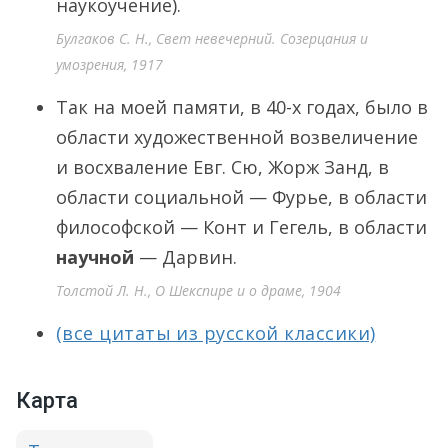
наукоучение).
Булгаков С. Н., Свет невечерний. Созерцания и
умозрения, 1917
Так на моей памяти, в 40-х годах, было в
области художественной возвеличение
и восхваление Евг. Сю, Жорж Занд, в
области социальной — Фурье, в области
философской — Конт и Гегель, в области
научной
— Дарвин.
Толстой Л. Н., О Шекспире и о драме, 1904
(все цитаты из русской классики)
Карта