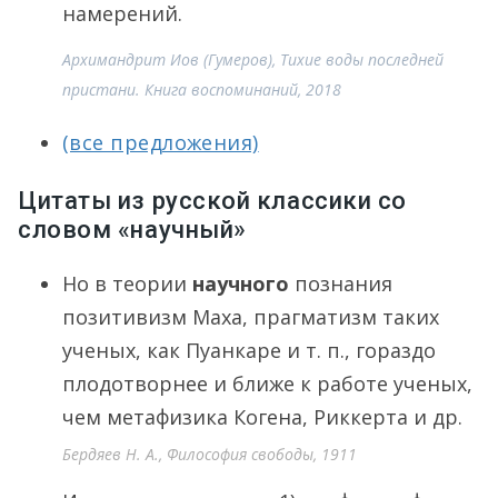
намерений.
Архимандрит Иов (Гумеров), Тихие воды последней
пристани. Книга воспоминаний, 2018
(все предложения)
Цитаты из русской классики со
словом «научный»
Но в теории
научного
познания
позитивизм Маха, прагматизм таких
ученых, как Пуанкаре и т. п., гораздо
плодотворнее и ближе к работе ученых,
чем метафизика Когена, Риккерта и др.
Бердяев Н. А., Философия свободы, 1911