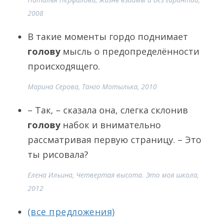
2008
В такие моменты гордо поднимает
голову
мысль о предопределённости
происходящего.
Марина Серова, Танго Мотылька, 2010
– Так, – сказала она, слегка склонив
голову
набок и внимательно
рассматривая первую страницу. – Это
ты рисовала?
Елена Ильина, Четвертая высота. Это моя школа,
2012
(все предложения)