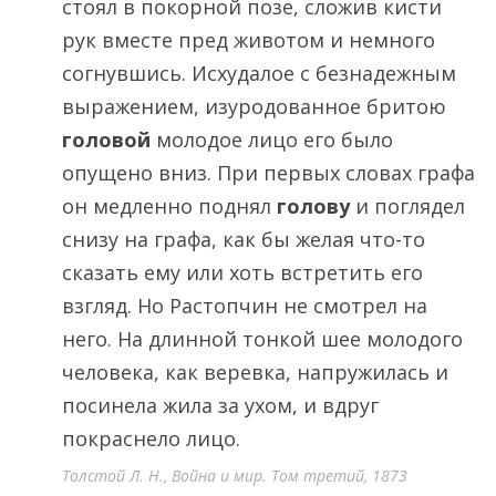
стоял в покорной позе, сложив кисти
рук вместе пред животом и немного
согнувшись. Исхудалое с безнадежным
выражением, изуродованное бритою
головой
молодое лицо его было
опущено вниз. При первых словах графа
он медленно поднял
голову
и поглядел
снизу на графа, как бы желая что-то
сказать ему или хоть встретить его
взгляд. Но Растопчин не смотрел на
него. На длинной тонкой шее молодого
человека, как веревка, напружилась и
посинела жила за ухом, и вдруг
покраснело лицо.
Толстой Л. Н., Война и мир. Том третий, 1873