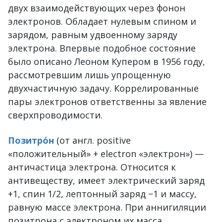
двух взаимодействующих через фонон
электронов. Обладает нулевым спином и
зарядом, равным удвоенному заряду
электрона. Впервые подобное состояние
было описано Леоном Купером в 1956 году,
рассмотревшим лишь упрощенную
двухчастичную задачу. Коррелированные
пары электронов ответственны за явление
сверхпроводимости.
Позитро́н
(от англ. positive
«положительный» + electron «электрон») —
античастица электрона. Относится к
антивеществу, имеет электрический заряд
+1, спин 1/2, лептонный заряд −1 и массу,
равную массе электрона. При аннигиляции
позитрона с электроном их масса