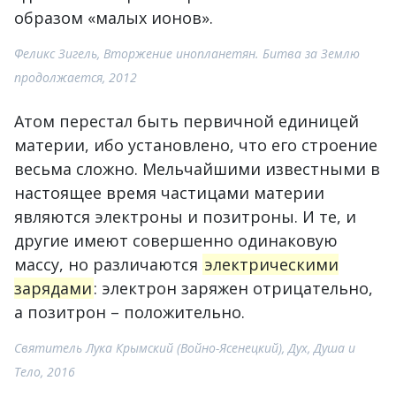
образом «малых ионов».
Феликс Зигель, Вторжение инопланетян. Битва за Землю
продолжается, 2012
Атом перестал быть первичной единицей
материи, ибо установлено, что его строение
весьма сложно. Мельчайшими известными в
настоящее время частицами материи
являются электроны и позитроны. И те, и
другие имеют совершенно одинаковую
массу, но различаются
электрическими
зарядами
: электрон заряжен отрицательно,
а позитрон – положительно.
Святитель Лука Крымский (Войно-Ясенецкий), Дух, Душа и
Тело, 2016