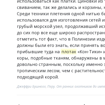
использоваться как платки. Циновки из
свиванием, так же делались и корзины,
Среди техники плетения одной нитью б
использовался для изготовления сетей 
грубый морской узел, продолжавший исп
до сих пор все еще широко распростра
отметить тот факт, что в Полинезии изд
должны были его знать, если принять во
прибывшие туда на
плотах
«Кон-Тики» 
коры, подобные тканям, обнаружены в м
довольно странным, поскольку именно э
тропическим лесом, чем с растительнос
подходящей корой.
Джеффри Бушнелл, Перу. От ранних охотников до имп