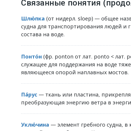
Связанные понятия (прод
Шлю́пка
(от нидерл. sloep) — общее на
судна для транспортирования людей и гр
состава на воде.
Понто́н
(фр. ponton от лат. ponto < лат.
служащее для поддержания на воде тяже
являющееся опорой наплавных мостов.
Па́рус
— ткань или пластина, прикрепля
преобразующая энергию ветра в энерги
Уклю́чина
— элемент гребного судна, в