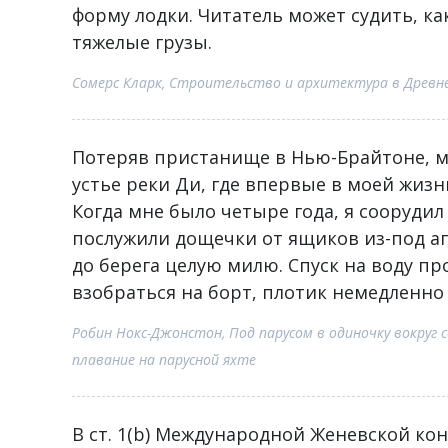
форму лодки. Читатель может судить, ка
тяжелые грузы.
Сомерс Кларк, Строительство и архитектура в Древне
Потеряв пристанище в Нью-Брайтоне, м
устье реки Ди, где впервые в моей жизн
Когда мне было четыре года, я сооруди
послужили дощечки от ящиков из-под а
до берега целую милю. Спуск на воду пр
взобраться на борт, плотик немедленно 
Робин Нокс-Джонстон, Под парусом в одиночку вокруг 
плавание на парусной яхте
В ст. 1(b) Международной Женевской ко