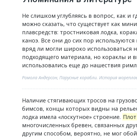
Не слишком углубляясь в вопрос, как и г
можно сказать, что существует как ми
плавсредств: тростниковая лодка, корак
каноэ. Все они до сих пор используются
вряд ли могли широко использоваться на
подходящего материала, но кораклы и 
использовались еще до нашествия римл
Ромола Андерсон, Парусные корабли. История мореплава
Наличие стягивающих тросов на грузово
бимсов, концы которых видны на рельефе
лодка имела «лоскутное» строение.
Плот
многочисленных бревен, связанных дру
другим способом, вероятно, не мог обой