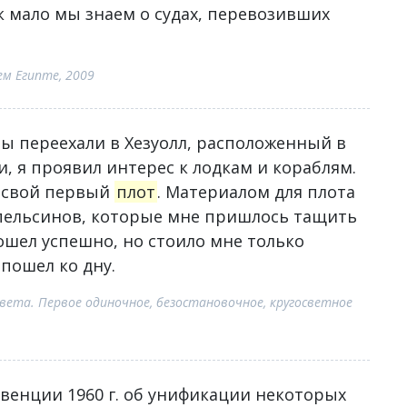
к мало мы знаем о судах, перевозивших
м Египте, 2009
ы переехали в Хезуолл, расположенный в
и, я проявил интерес к лодкам и кораблям.
л свой первый
плот
. Материалом для плота
пельсинов, которые мне пришлось тащить
ошел успешно, но стоило мне только
пошел ко дну.
света. Первое одиночное, безостановочное, кругосветное
нвенции 1960 г. об унификации некоторых