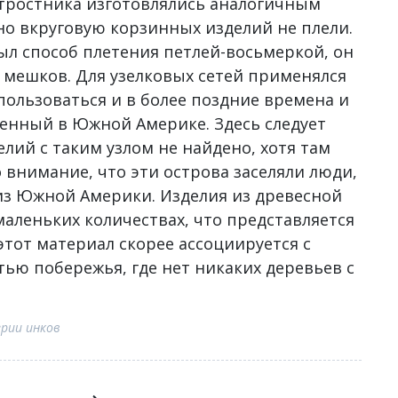
 тростника изготовлялись аналогичным
 но вкруговую корзинных изделий не плели.
ыл способ плетения петлей-восьмеркой, он
и мешков. Для узелковых сетей применялся
ользоваться и в более поздние времена и
ненный в Южной Америке. Здесь следует
елий с таким узлом не найдено, хотя там
 внимание, что эти острова заселяли люди,
из Южной Америки. Изделия из древесной
аленьких количествах, что представляется
тот материал скорее ассоциируется с
тью побережья, где нет никаких деревьев с
ерии инков