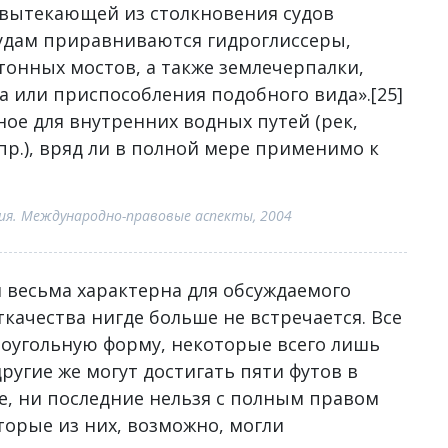
 вытекающей из столкновения судов
 судам приравниваются гидроглиссеры,
онных мостов, а также землечерпалки,
а или приспособления подобного вида».[25]
ное для внутренних водных путей (рек,
пр.), вряд ли в полной мере применимо к
ния. Международно-правовые аспекты, 2004
 весьма характерна для обсуждаемого
качества нигде больше не встречается. Все
оугольную форму, некоторые всего лишь
угие же могут достигать пяти футов в
е, ни последние нельзя с полным правом
торые из них, возможно, могли