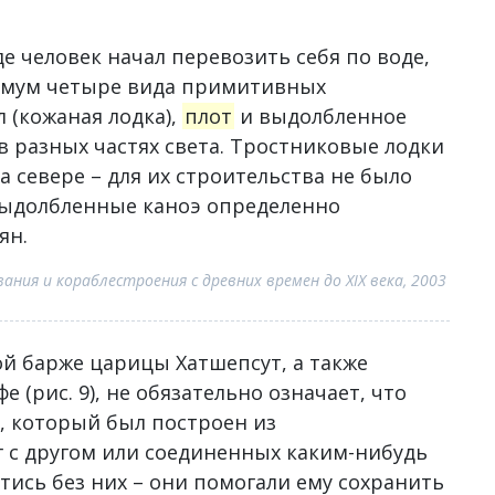
де человек начал перевозить себя по воде,
нимум четыре вида примитивных
л (кожаная лодка),
плот
и выдолбленное
 в разных частях света. Тростниковые лодки
 севере – для их строительства не было
выдолбленные каноэ определенно
ян.
ния и кораблестроения с древних времен до XIX века, 2003
й барже царицы Хатшепсут, а также
 (рис. 9), не обязательно означает, что
, который был построен из
г с другом или соединенных каким-нибудь
тись без них – они помогали ему сохранить