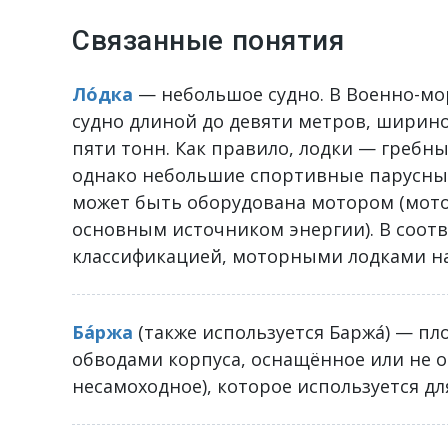
Связанные понятия
Ло́дка
— небольшое судно. В Военно-мор
судно длиной до девяти метров, ширин
пяти тонн. Как правило, лодки — гребны
однако небольшие спортивные парусные
может быть оборудована мотором (мото
основным источником энергии). В соотв
классификацией, моторными лодками наз
Ба́ржа
(также используется Баржа́) — п
обводами корпуса, оснащённое или не 
несамоходное), которое используется для