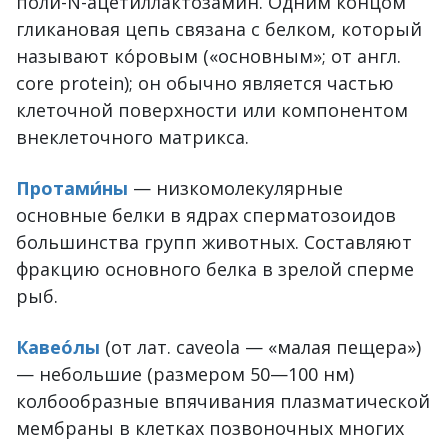
поли-N-ацетиллактозамин. Одним концом
гликановая цепь связана с белком, который
называют ко́ровым («основным»; от англ.
core protein); он обычно является частью
клеточной поверхности или компонентом
внеклеточного матрикса.
Протами́ны
— низкомолекулярные
основные белки в ядрах сперматозоидов
большинства групп животных. Составляют
фракцию основного белка в зрелой сперме
рыб.
Кавео́лы
(от лат. caveola — «малая пещера»)
— небольшие (размером 50—100 нм)
колбообразные впячивания плазматической
мембраны в клетках позвоночных многих