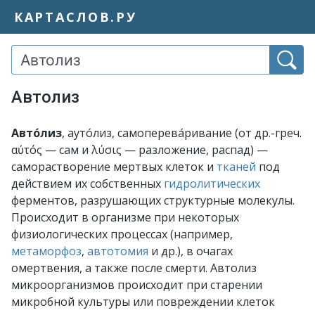
КАРТАСЛОВ.РУ
Автолиз
Авто́лиз
, ауто́лиз, самоперева́ривание (от др.-греч.
αὐτός — сам и λύσις — разложение, распад) —
саморастворение мертвых клеток и
тканей
под
действием их собственных
гидролитических
ферментов, разрушающих структурные молекулы.
Происходит в организме при некоторых
физиологических процессах (например,
метаморфоз
,
автотомия
и др.), в очагах
омертвения, а также после смерти. Автолиз
микроорганизмов происходит при старении
микробной культуры или повреждении клеток