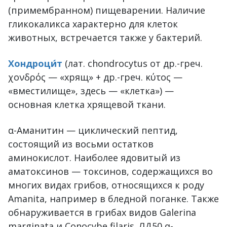
(примембранном) пищеварении. Наличие
гликокаликса характерно для клеток
животных, встречается также у бактерий.
Хондроци́т
(лат. chondrocytus от др.-греч.
χονδρός — «хрящ» + др.-греч. κύτος —
«вместилище», здесь — «клетка») —
основная клетка хрящевой ткани.
α-Аманитин — циклический пептид,
состоящий из восьми остатков
аминокислот. Наиболее ядовитый из
аматоксинов — токсинов, содержащихся во
многих видах грибов, относящихся к роду
Amanita, например в бледной поганке. Также
обнаруживается в грибах видов Galerina
marginata и Conocybe filaris. ЛД50 α-