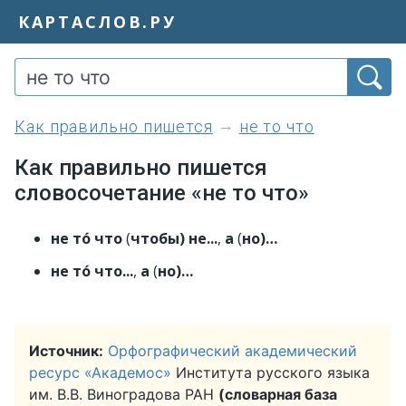
КАРТАСЛОВ.РУ
как правильно пишется
не то что
Как правильно пишется
словосочетание «не то что»
не то́ что
(
чтобы) не...
,
а
(
но)…
не то́ что...
,
а
(
но)…
Источник:
Орфографический академический
ресурс «Академос»
Института русского языка
им. В.В. Виноградова РАН
(словарная база