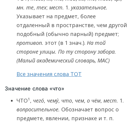
мн.
те
,
тех
;
мест.
1.
указательное.
Указывает на предмет, более
отдаленный в пространстве, чем другой
подобный (обычно парный) предмет;
противоп.
этот (в 1 знач.).
На той
стороне улицы. По ту сторону забора.
(Малый академический словарь, МАС)
Все значения слова ТОТ
Значение слова «что»
1
ЧТО
,
чего́
,
чему́
,
что
,
чем
,
о чём
,
мест.
1.
вопросительное.
Обозначает вопрос о
предмете, явлении, признаке и т. п.