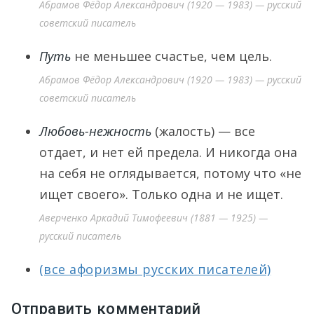
Абрамов Фёдор Александрович (1920 — 1983) — русский
советский писатель
Путь
не меньшее счастье, чем цель.
Абрамов Фёдор Александрович (1920 — 1983) — русский
советский писатель
Любовь-нежность
(жалость) — все
отдает, и нет ей предела. И никогда она
на себя не оглядывается, потому что «не
ищет своего». Только одна и не ищет.
Аверченко Аркадий Тимофеевич (1881 — 1925) —
русский писатель
(все афоризмы русских писателей)
Отправить комментарий