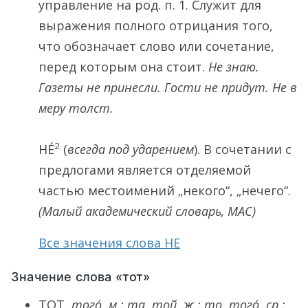
управление на род. п.
1.
Служит для
выражения полного отрицания того,
что обозначает слово или сочетание,
перед которым она стоит.
Не знаю.
Газеты не принесли. Гости не придут. Не в
меру толст.
2
НЕ́
(
всегда под ударением
). В сочетании с
предлогами является отделяемой
частью местоимений „некого“, „нечего“.
(Малый академический словарь, МАС)
Все значения слова НЕ
Значение слова «тот»
ТОТ
,
того́
,
м.;
та
,
той
,
ж.;
то
,
того́
,
ср.;