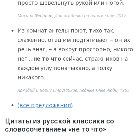
просто шевельнуть рукой или ногой.
Михаил Фёдоров, Два всадника на одном коне, 2017
Из комнат ангелы поют, тихо так,
слаженно, отец им подтягивает – он их
речь знал, – а вокруг просторно, никого
нет…
не то что
сейчас, стражников на
каждом углу понатыкано, а толку
никакого…
Аркадий и Борис Стругацкие, Бедные злые люди, 1963
(все предложения)
Цитаты из русской классики со
словосочетанием «не то что»