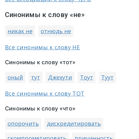
Синонимы к слову «не»
никак не
отнюдь не
Все синонимы к слову НЕ
Синонимы к слову «тот»
оный
тут
Джехути
Тоут
Туут
Все синонимы к слову ТОТ
Синонимы к слову «что»
опорочить
дискредитировать
скомпрометировать
причинность