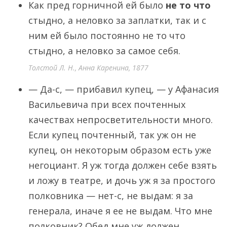
Как пред горничной ей было
не то что
стыдно, а неловко за заплатки, так и с
ним ей было постоянно не то что
стыдно, а неловко за самое себя.
Толстой Л. Н., Анна Каренина, 1877
— Да-с, — прибавил купец, — у Афанасия
Васильевича при всех почтенных
качествах непросветительности много.
Если купец почтенный, так уж он не
купец, он некоторым образом есть уже
негоциант. Я уж тогда должен себе взять
и ложу в театре, и дочь уж я за простого
полковника — нет-с, не выдам: я за
генерала, иначе я ее не выдам. Что мне
полковник? Обед мне уж должен