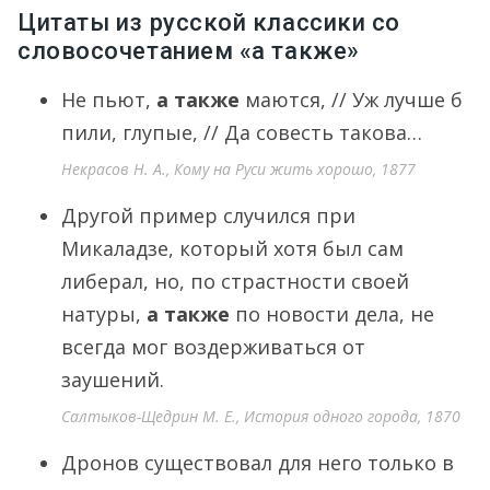
Цитаты из русской классики со
словосочетанием «а также»
Не пьют,
а также
маются, // Уж лучше б
пили, глупые, // Да совесть такова…
Некрасов Н. А., Кому на Руси жить хорошо, 1877
Другой пример случился при
Микаладзе, который хотя был сам
либерал, но, по страстности своей
натуры,
а также
по новости дела, не
всегда мог воздерживаться от
заушений.
Салтыков-Щедрин М. Е., История одного города, 1870
Дронов существовал для него только в