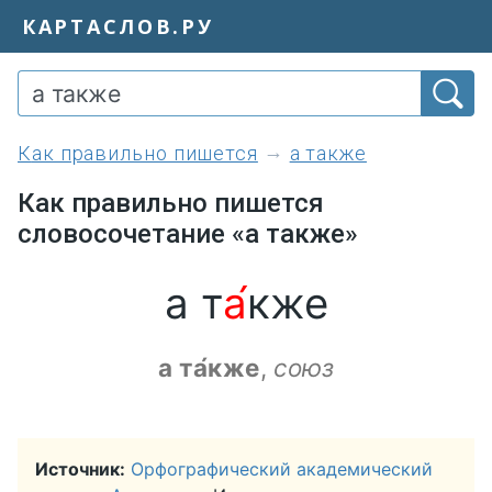
КАРТАСЛОВ.РУ
как правильно пишется
а также
Как правильно пишется
словосочетание «а также»
а т
а́
кже
а та́кже
,
союз
Источник:
Орфографический академический