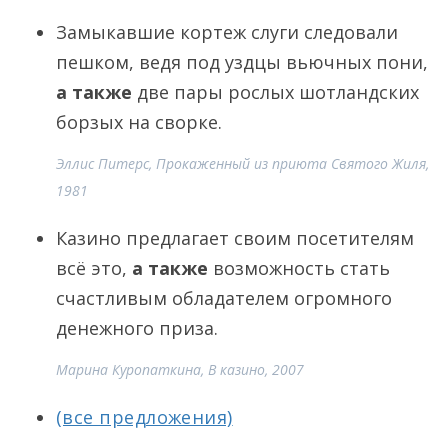
Замыкавшие кортеж слуги следовали
пешком, ведя под уздцы вьючных пони,
а также
две пары рослых шотландских
борзых на сворке.
Эллис Питерс, Прокаженный из приюта Святого Жиля,
1981
Казино предлагает своим посетителям
всё это,
а также
возможность стать
счастливым обладателем огромного
денежного приза.
Марина Куропаткина, В казино, 2007
(все предложения)