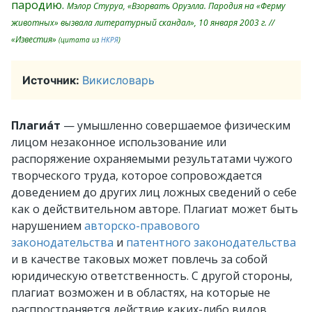
пародию.
Мэлор Стуруа, «Взорвать Оруэлла. Пародия на «Ферму
животных» вызвала литературный скандал», 10 января 2003 г. //
«Известия»
(цитата из
НКРЯ
)
Источник:
Викисловарь
Плагиа́т
— умышленно совершаемое физическим
лицом незаконное использование или
распоряжение охраняемыми результатами чужого
творческого труда, которое сопровождается
доведением до других лиц ложных сведений о себе
как о действительном авторе. Плагиат может быть
нарушением
авторско-правового
законодательства
и
патентного законодательства
и в качестве таковых может повлечь за собой
юридическую ответственность. С другой стороны,
плагиат возможен и в областях, на которые не
распространяется действие каких-либо видов