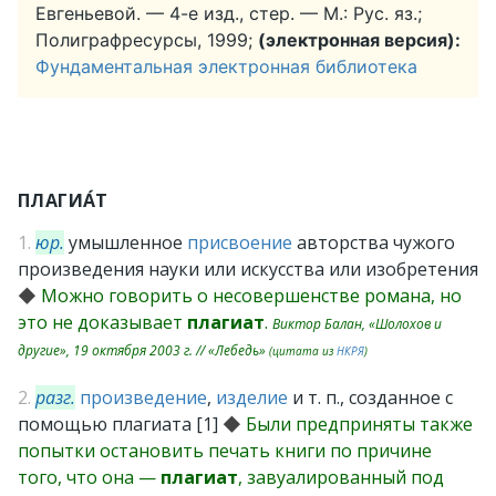
Евгеньевой. — 4-е изд., стер. — М.: Рус. яз.;
Полиграфресурсы, 1999;
(электронная версия):
Фундаментальная электронная библиотека
ПЛАГИА́Т
1.
юр.
умышленное
присвоение
авторства чужого
произведения науки или искусства или изобретения
◆
Можно говорить о несовершенстве романа, но
это не доказывает
плагиат
.
Виктор Балан, «Шолохов и
другие», 19 октября 2003 г. // «Лебедь»
(цитата из
НКРЯ
)
2.
разг.
произведение
,
изделие
и т. п., созданное с
помощью плагиата [1]
◆
Были предприняты также
попытки остановить печать книги по причине
того, что она —
плагиат
, завуалированный под