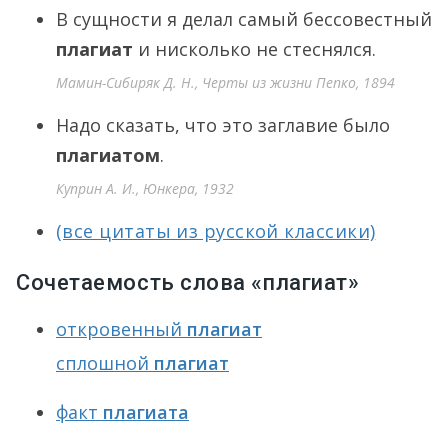
В сущности я делал самый бессовестный
плагиат
и нисколько не стеснялся.
Мамин-Сибиряк Д. Н., Черты из жизни Пепко, 1894
Надо сказать, что это заглавие было
плагиатом
.
Куприн А. И., Юнкера, 1932
(все цитаты из русской классики)
Сочетаемость слова «плагиат»
откровенный
плагиат
сплошной
плагиат
факт
плагиата