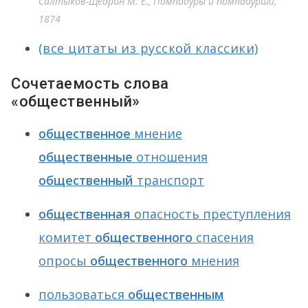
Салтыков-Щедрин М. Е., Помпадуры и помпадурши,
1874
(все цитаты из русской классики)
Сочетаемость слова
«общественный»
общественное
мнение
общественные
отношения
общественный
транспорт
общественная
опасность преступления
комитет
общественного
спасения
опросы
общественного
мнения
пользоваться
общественным