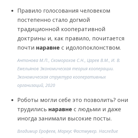
Правило голосования человеком
постепенно стало догмой
традиционной кооперативной
доктрины и, как правило, почитается
почти
наравне
с идолопоклонством.
Антонова М.П., Скоморохов С.Н., Царев В.М., И. В.
Емельянов Экономическая теория кооперации.
Экономическая структура кооперативных
организаций, 2020
Роботы могли себе это позволить? они
трудились
наравне
с людьми и даже
иногда занимали высокие посты.
Владимир Ерофеев, Маркус Фастмувер. Наследие