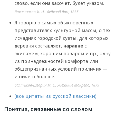
слово, если она захочет, будет указом.
Лажечников И. И., Ледяной дом, 1835
Я говорю о самых обыкновенных
представителях культурной массы, о тех
исчадиях городской суеты, для которых
деревня составляет,
наравне
с
экипажем, хорошим поваром и пр., одну
из принадлежностей комфорта или
общепризнанных условий приличия —
и ничего больше.
Салтыков-Щедрин М. Е., Убежище Монрепо, 1879
(все цитаты из русской классики)
Понятия, связанные со словом