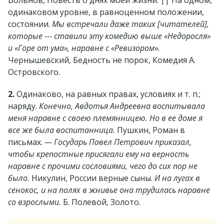
Вольнов, Повесть о днях моей жизни. || На одном,
одинаковом уровне, в равноценном положении,
состоянии.
Мы встречали даже таких [читателей],
которые --- ставили эту комедию выше «Недоросля»
и «Горе от ума», наравне с «Ревизором».
Чернышевский, Бедность не порок, Комедия А.
Островского.
2.
Одинаково, на равных правах, условиях и т. п.;
наряду.
Конечно, Авдотья Андреевна воспитывала
меня наравне с своею племянницею. Но в ее доме я
все же была воспитанница.
Пушкин, Роман в
письмах.
— Государь Павел Петрович приказал,
чтобы крепостные присягали ему на верность
наравне с прочими сословиями, чего до сих пор не
было.
Никулин, России верные сыны.
И на лугах в
сенокос, и на полях в жнивье она трудилась наравне
со взрослыми.
Б. Полевой, Золото.