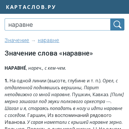
КАРТАСЛОВ.РУ
значение
наравне
Значение слова «наравне»
НАРАВНЕ́
,
нареч., с кем-чем.
1.
На одной линии (высоте, глубине и т. п.).
Орел, с
отдаленной поднявшись вершины, Парит
неподвижно со мной наравне.
Пушкин, Кавказ.
[Полк]
мерно зашагал под звуки полкового оркестра ---.
Шагал и я, стараясь попадать в ногу и идти наравне
с соседом.
Гаршин, Из воспоминаний рядового
Иванова
.
У сарая наметали с крышей наравне зерно.