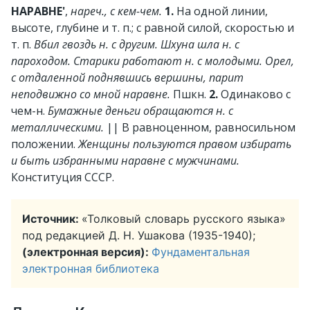
НАРАВНЕ'
,
нареч., с кем-чем.
1.
На одной линии,
высоте, глубине и т. п.; с равной силой, скоростью и
т. п.
Вбил гвоздь н. с другим. Шхуна шла н. с
пароходом. Старики работают н. с молодыми. Орел,
с отдаленной поднявшись вершины, парит
неподвижно со мной наравне.
Пшкн.
2.
Одинаково с
чем-н.
Бумажные деньги обращаются н. с
металлическими.
||
В равноценном, равносильном
положении.
Женщины пользуются правом избирать
и быть избранными наравне с мужчинами.
Конституция СССР.
Источник:
«Толковый словарь русского языка»
под редакцией Д. Н. Ушакова (1935-1940);
(электронная версия):
Фундаментальная
электронная библиотека