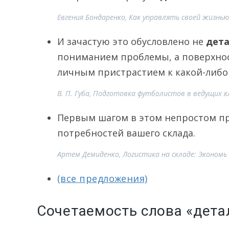
Евгения Бондаренко, Как управлять своей жизнь
И зачастую это обусловлено не
дет
пониманием проблемы, а поверхно
личным пристрастием к какой-либо 
В. П. Губа, Подготовка футболистов в ведущих к
Первым шагом в этом непростом пр
потребностей вашего склада.
Артем Демиденко, Логистика на складе: Экономь 
(все предложения)
Сочетаемость слова «дет