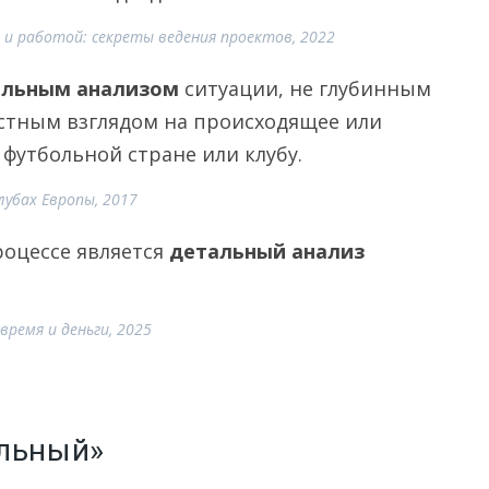
ю и работой: секреты ведения проектов, 2022
альным анализом
ситуации, не глубинным
стным взглядом на происходящее или
футбольной стране или клубу.
лубах Европы, 2017
оцессе является
детальный анализ
время и деньги, 2025
альный»