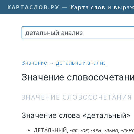
КАРТАСЛОВ.РУ
—
Карта слов и выра
значение
детальный анализ
Значение словосочетан
ЗНАЧЕНИЕ СЛОВОСОЧЕТАНИЯ 
Значение слова «детальный»
ДЕТА́ЛЬНЫЙ
, -
ая
, -
ое
; -
лен
, -
льна
, -
льн