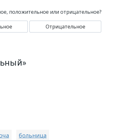
ное, положительное или отрицательное?
ьное
Отрицательное
льный»
оча
больница