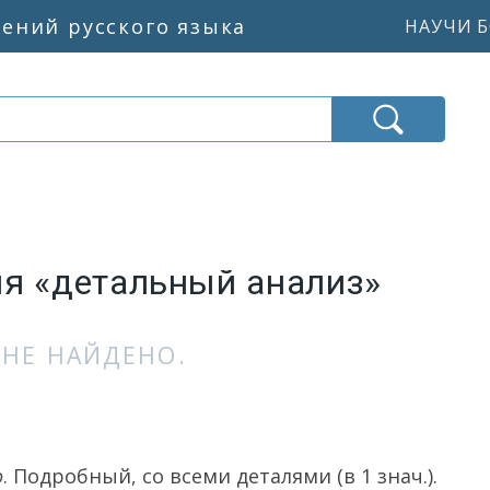
жений русского языка
НАУЧИ Б
ия «детальный анализ»
НЕ НАЙДЕНО.
о
. Подробный, со всеми деталями (в 1 знач.).