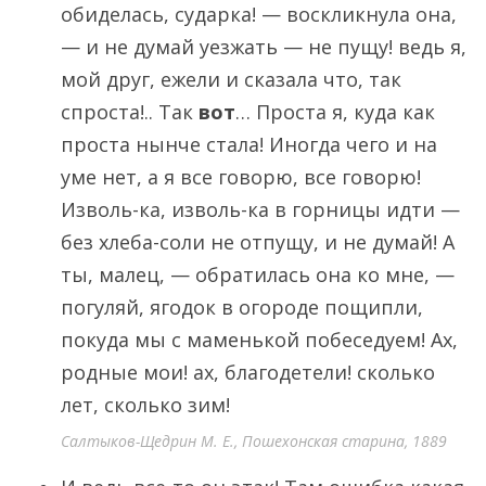
обиделась, сударка! — воскликнула она,
— и не думай уезжать — не пущу! ведь я,
мой друг, ежели и сказала что, так
спроста!.. Так
вот
… Проста я, куда как
проста нынче стала! Иногда чего и на
уме нет, а я все говорю, все говорю!
Изволь-ка, изволь-ка в горницы идти —
без хлеба-соли не отпущу, и не думай! А
ты, малец, — обратилась она ко мне, —
погуляй, ягодок в огороде пощипли,
покуда мы с маменькой побеседуем! Ах,
родные мои! ах, благодетели! сколько
лет, сколько зим!
Салтыков-Щедрин М. Е., Пошехонская старина, 1889