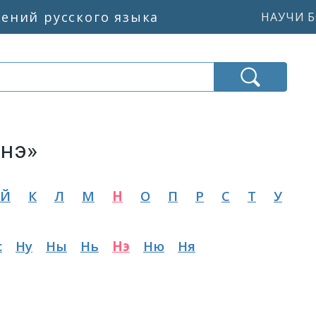
жений русского языка
НАУЧИ Б
«нэ»
Й
К
Л
М
Н
О
П
Р
С
Т
У
с
Ну
Ны
Нь
Нэ
Ню
Ня