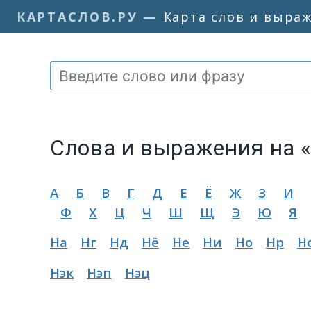
КАРТАСЛОВ.РУ
—
Карта слов и выра
Слова и выражения на 
А
Б
В
Г
Д
Е
Ё
Ж
З
И
Ф
Х
Ц
Ч
Ш
Щ
Э
Ю
Я
На
Нг
Нд
Нё
Не
Ни
Но
Нр
Н
Нэк
Нэп
Нэц