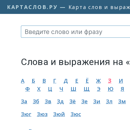
КАРТАСЛОВ.РУ
—
Карта слов и выра
Слова и выражения на 
А
Б
В
Г
Д
Е
Ё
Ж
З
И
Ф
Х
Ц
Ч
Ш
Щ
Э
Ю
Я
За
Зб
Зв
Зд
Зё
Зе
Зи
Зл
Зм
Зюг
Зюз
Зюй
Зюс