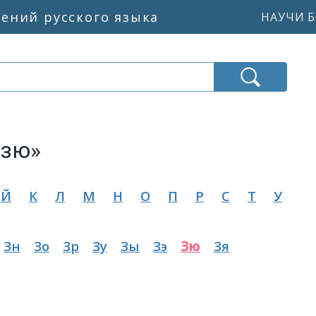
жений русского языка
НАУЧИ Б
«зю»
Й
К
Л
М
Н
О
П
Р
С
Т
У
Зн
Зо
Зр
Зу
Зы
Зэ
Зю
Зя