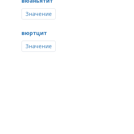
вюаньятит
Значение
вюртцит
Значение