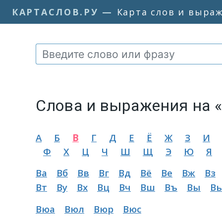
КАРТАСЛОВ.РУ
—
Карта слов и выра
Слова и выражения на 
А
Б
В
Г
Д
Е
Ё
Ж
З
И
Ф
Х
Ц
Ч
Ш
Щ
Э
Ю
Я
Ва
Вб
Вв
Вг
Вд
Вё
Ве
Вж
Вз
Вт
Ву
Вх
Вц
Вч
Вш
Въ
Вы
Вь
Вюа
Вюл
Вюр
Вюс