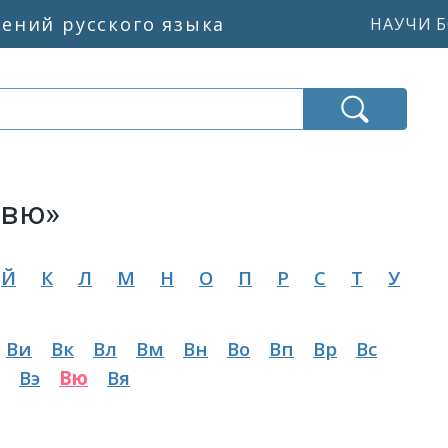
жений русского языка
НАУЧИ Б
«вю»
Й
К
Л
М
Н
О
П
Р
С
Т
У
Ви
Вк
Вл
Вм
Вн
Во
Вп
Вр
Вс
Вэ
Вю
Вя