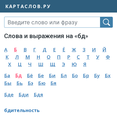
КАРТАСЛОВ.РУ
Слова и выражения на «бд»
А
Б
В
Г
Д
Е
Ё
Ж
З
И
Й
К
Л
М
Н
О
П
Р
С
Т
У
Ф
Х
Ц
Ч
Ш
Щ
Э
Ю
Я
Ба
Бд
Бё
Бе
Би
Бл
Бо
Бр
Бу
Бх
Бы
Бь
Бэ
Бю
Бя
Бде
Бди
Бдя
бдительность