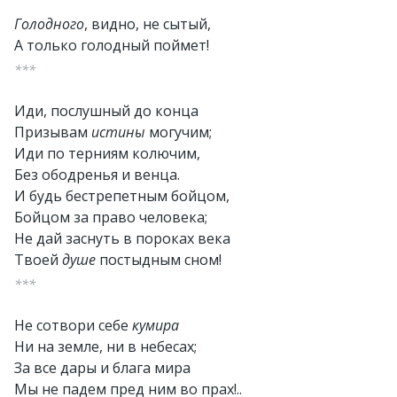
Голодного
, видно, не сытый,
А только голодный поймет!
***
Иди, послушный до конца
Призывам
истины
могучим;
Иди по терниям колючим,
Без ободренья и венца.
И будь бестрепетным бойцом,
Бойцом за право человека;
Не дай заснуть в пороках века
Твоей
душе
постыдным сном!
***
Не сотвори себе
кумира
Ни на земле, ни в небесах;
За все дары и блага мира
Мы не падем пред ним во прах!..