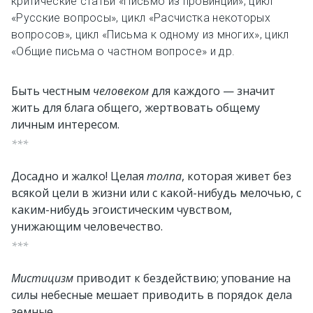
критические статьи «Письмо из провинции», цикл
«Русские вопросы», цикл «Расчистка некоторых
вопросов», цикл «Письма к одному из многих», цикл
«Общие письма о частном вопросе» и др.
Быть честным
человеком
для каждого — значит
жить для блага общего, жертвовать общему
личным интересом.
***
Досадно и жалко! Целая
толпа
, которая живет без
всякой цели в жизни или с какой-нибудь мелочью, с
каким-нибудь эгоистическим чувством,
унижающим человечество.
***
Мистицизм
приводит к бездействию; упование на
силы небесные мешает приводить в порядок дела
земные.