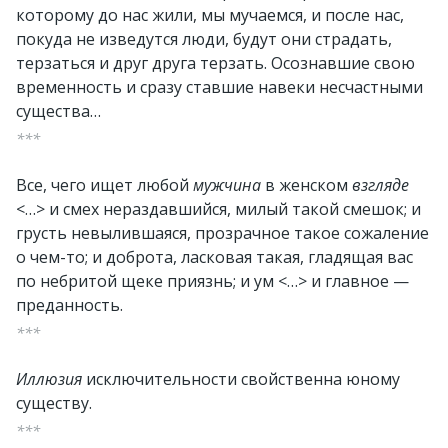
которому до нас жили, мы мучаемся, и после нас,
покуда не изведутся люди, будут они страдать,
терзаться и друг друга терзать. Осознавшие свою
временность и сразу ставшие навеки несчастными
существа…
***
Все, чего ищет любой
мужчина
в женском
взгляде
<…> и смех нераздавшийся, милый такой смешок; и
грусть невылившаяся, прозрачное такое сожаление
о чем-то; и доброта, ласковая такая, гладящая вас
по небритой щеке приязнь; и ум <…> и главное —
преданность.
***
Иллюзия
исключительности свойственна юному
существу.
***