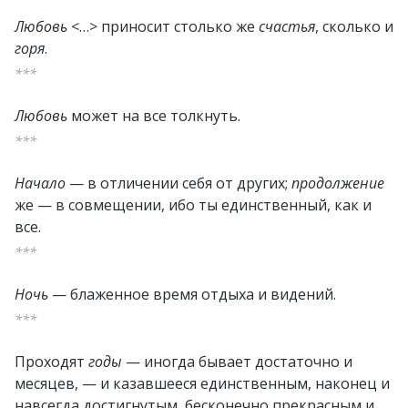
Любовь
<…> приносит столько же
счастья
, сколько и
горя
.
***
Любовь
может на все толкнуть.
***
Начало
— в отличении себя от других;
продолжение
же — в совмещении, ибо ты единственный, как и
все.
***
Ночь
— блаженное время отдыха и видений.
***
Проходят
годы
— иногда бывает достаточно и
месяцев, — и казавшееся единственным, наконец и
навсегда достигнутым, бесконечно прекрасным и