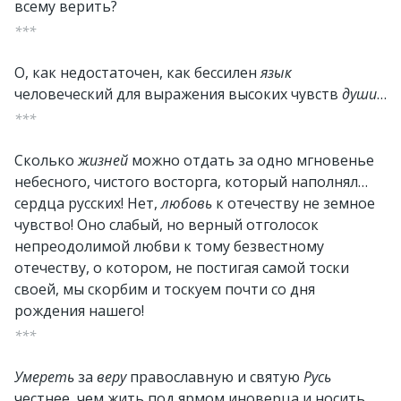
всему верить?
***
О, как недостаточен, как бессилен
язык
человеческий для выражения высоких чувств
души
…
***
Сколько
жизней
можно отдать за одно мгновенье
небесного, чистого восторга, который наполнял…
сердца русских! Нет,
любовь
к отечеству не земное
чувство! Оно слабый, но верный отголосок
непреодолимой любви к тому безвестному
отечеству, о котором, не постигая самой тоски
своей, мы скорбим и тоскуем почти со дня
рождения нашего!
***
Умереть
за
веру
православную и святую
Русь
честнее, чем жить под ярмом иноверца и носить