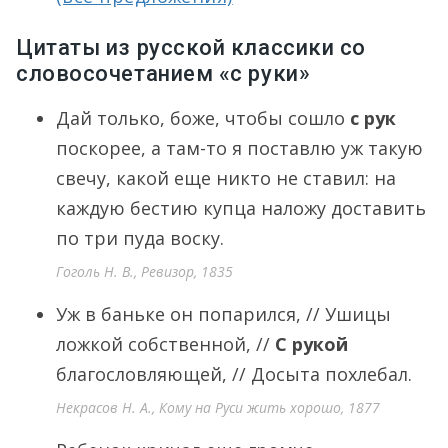
Цитаты из русской классики со
словосочетанием «с руки»
Дай только, боже, чтобы сошло
с рук
поскорее, а там-то я поставлю уж такую
свечу, какой еще никто не ставил: на
каждую бестию купца наложу доставить
по три пуда воску.
Гоголь Н. В., Ревизор, 1835
Уж в баньке он попарился, // Ушицы
ложкой собственной, //
С рукой
благословляющей, // Досыта похлебал.
Некрасов Н. А., Кому на Руси жить хорошо, 1877