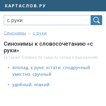
КАРТАСЛОВ.РУ
синонимы
с руки
Синонимы к словосочетанию «с
руки»
(а также близкие по смыслу слова и выражения)
впопад
,
к руке
,
кстати
,
сподручный
,
уместно
,
сручный
удобный
,
ловкий