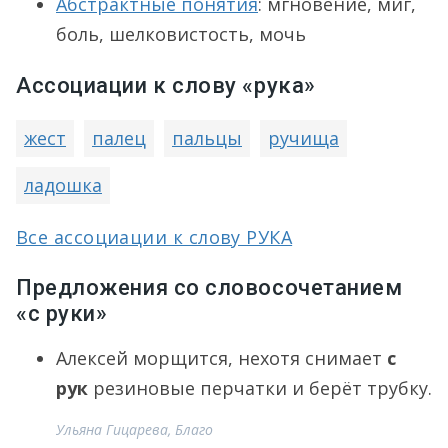
Абстрактные понятия
: мгновение, миг,
боль, шелковистость, мочь
Ассоциации к слову «рука»
жест
палец
пальцы
ручища
ладошка
Все ассоциации к слову РУКА
Предложения со словосочетанием
«с руки»
Алексей морщится, нехотя снимает
с
рук
резиновые перчатки и берёт трубку.
Ульяна Гицарева, Благо