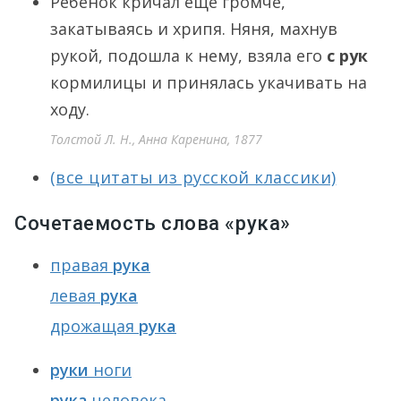
Ребенок кричал еще громче,
закатываясь и хрипя. Няня, махнув
рукой, подошла к нему, взяла его
с рук
кормилицы и принялась укачивать на
ходу.
Толстой Л. Н., Анна Каренина, 1877
(все цитаты из русской классики)
Сочетаемость слова «рука»
правая
рука
левая
рука
дрожащая
рука
руки
ноги
рука
человека