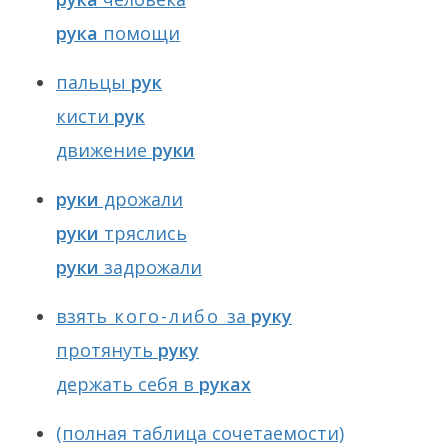
рука
помощи
пальцы
рук
кисти
рук
движение
руки
руки
дрожали
руки
тряслись
руки
задрожали
взять
кого-либо
за
руку
протянуть
руку
держать себя в
руках
(полная таблица сочетаемости)