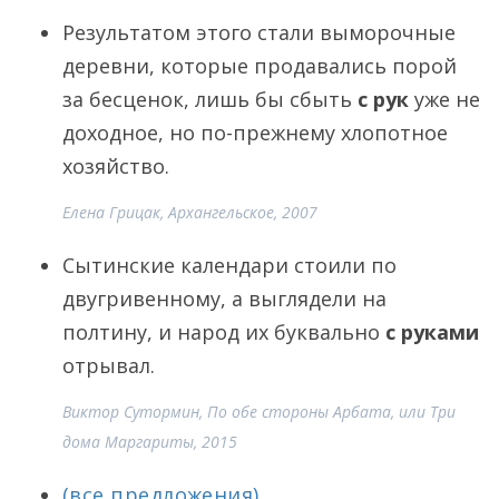
Результатом этого стали выморочные
деревни, которые продавались порой
за бесценок, лишь бы сбыть
с рук
уже не
доходное, но по-прежнему хлопотное
хозяйство.
Елена Грицак, Архангельское, 2007
Сытинские календари стоили по
двугривенному, а выглядели на
полтину, и народ их буквально
с руками
отрывал.
Виктор Сутормин, По обе стороны Арбата, или Три
дома Маргариты, 2015
(все предложения)