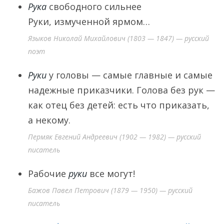
Рука
свободного сильнее
Руки, измученной ярмом…
Языков Николай Михайлович (1803 — 1847) — русский
поэт
Руки
у головы — самые главные и самые
надежные приказчики. Голова без рук —
как отец без детей: есть что приказать,
а некому.
Пермяк Евгений Андреевич (1902 — 1982) — русский
писатель
Рабочие
руки
все могут!
Бажов Павел Петрович (1879 — 1950) — русский
писатель