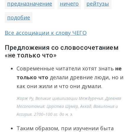
предназначение
ничего
рейтузы
подобие
Все ассоциации к слову ЧЕГО
Предложения со словосочетанием
«не только что»
Современные читатели хотят знать
не
только что
делали древние люди, но и
как они жили и что они думали.
Жорж Ру, Великие цивилизации Междуречья. Древняя
Месопотамия: Царства Шумер, Аккад, Вавилония и
Ассирия. 2700–100 гг. до н. э.
Таким образом, при изучении быта