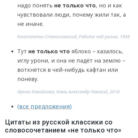
надо понять
не только что
, но и как
чувствовали люди, почему жили так, а
не иначе.
Константин Станиславский, Работа над ролью, 1938
Тут
не только что
яблоко – казалось,
иглу урони, и она не падёт на землю –
воткнётся в чей-нибудь кафтан или
понёву.
Ирина Измайлова, Князь Александр Невский, 2018
(все предложения)
Цитаты из русской классики со
словосочетанием «не только что»