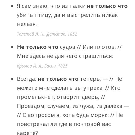
Я сам знаю, что из палки
не только что
убить птицу, да и выстрелить никак
нельзя.
Толстой Л. Н., Детство, 1852
Не только что
судов // Или плотов, //
Мне здесь не для чего страшиться:
Крылов И. А., Басни, 1825
Всегда,
не только что
теперь. — // Не
можете мне сделать вы упрека. // Кто
промелькнет, отворит дверь, //
Проездом, случаем, из чужа, из далёка —
// С вопросом я, хоть будь моряк: // Не
повстречал ли где в почтовой вас
карете?