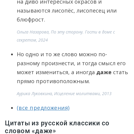
на диво интересных окрасов и
называются лисопёс, лисопесец или
блюфрост.
Ольга Назарова, По эту сторону. Гости в доме с
секретом, 2024
Но одно и то же слово можно по-
разному произнести, и тогда смысл его
может измениться, а иногда
даже
стать
прямо противоположным.
Аурика Луковкина, Исцеление молитвами, 2013
(все предложения)
Цитаты из русской классики со
словом «даже»