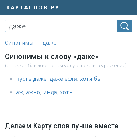
КАРТАСЛОВ.РУ
синонимы
даже
Синонимы к слову «даже»
(а также близкие по смыслу слова и выражения)
пусть даже
,
даже если
,
хотя бы
аж
,
ажно
,
инда
,
хоть
Делаем Карту слов лучше вместе