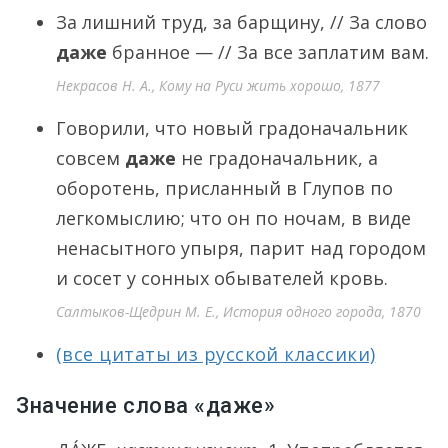
За лишний труд, за барщину, // За слово
даже
бранное — // За все заплатим вам.
Некрасов Н. А., Кому на Руси жить хорошо, 1877
Говорили, что новый градоначальник
совсем
даже
не градоначальник, а
оборотень, присланный в Глупов по
легкомыслию; что он по ночам, в виде
ненасытного упыря, парит над городом
и сосет у сонных обывателей кровь.
Салтыков-Щедрин М. Е., История одного города, 1870
(все цитаты из русской классики)
Значение слова «даже»