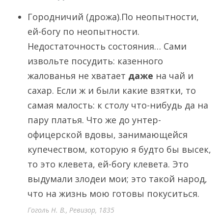
Городничий (дрожа).По неопытности,
ей-богу по неопытности.
Недостаточность состояния… Сами
извольте посудить: казенного
жалованья не хватает
даже
на чай и
сахар. Если ж и были какие взятки, то
самая малость: к столу что-нибудь да на
пару платья. Что же до унтер-
офицерской вдовы, занимающейся
купечеством, которую я будто бы высек,
то это клевета, ей-богу клевета. Это
выдумали злодеи мои; это такой народ,
что на жизнь мою готовы покуситься.
Гоголь Н. В., Ревизор, 1835