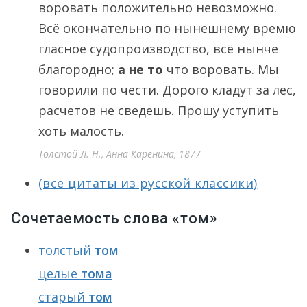
воровать положительно невозможно.
Всё окончательно по нынешнему времю
гласное судопроизводство, всё нынче
благородно;
а не то
что воровать. Мы
говорили по чести. Дорого кладут зa лec,
расчетов не сведешь. Прошу уступить
хоть малость.
Толстой Л. Н., Анна Каренина, 1877
(все цитаты из русской классики)
Сочетаемость слова «том»
толстый
том
целые
тома
старый
том