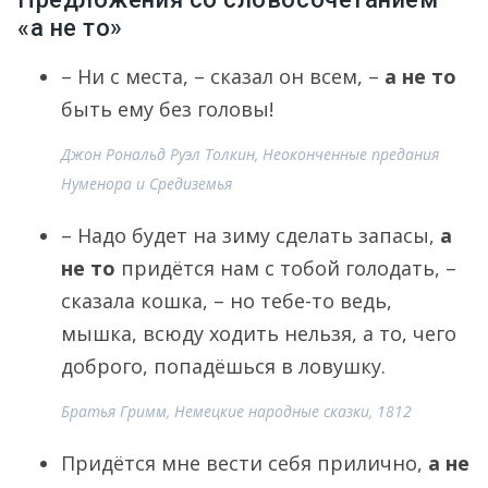
«а не то»
– Ни с места, – сказал он всем, –
а не то
быть ему без головы!
Джон Рональд Руэл Толкин, Неоконченные предания
Нуменора и Средиземья
– Надо будет на зиму сделать запасы,
а
не то
придётся нам с тобой голодать, –
сказала кошка, – но тебе-то ведь,
мышка, всюду ходить нельзя, а то, чего
доброго, попадёшься в ловушку.
Братья Гримм, Немецкие народные сказки, 1812
Придётся мне вести себя прилично,
а не