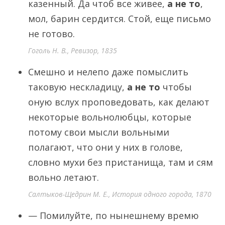
казенный. Да чтоб все живее,
а не то
,
мол, барин сердится. Стой, еще письмо
не готово.
Гоголь Н. В., Ревизор, 1835
Смешно и нелепо даже помыслить
таковую нескладицу,
а не то
чтобы
оную вслух проповедовать, как делают
некоторые вольнолюбцы, которые
потому свои мысли вольными
полагают, что они у них в голове,
словно мухи без пристанища, там и сям
вольно летают.
Салтыков-Щедрин М. Е., История одного города, 1870
— Помилуйте, по нынешнему времю