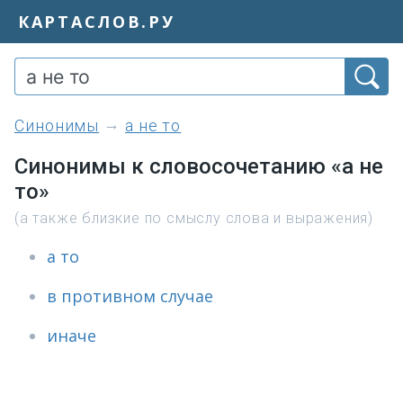
КАРТАСЛОВ.РУ
синонимы
а не то
Синонимы к словосочетанию «а не
то»
(а также близкие по смыслу слова и выражения)
а то
в противном случае
иначе