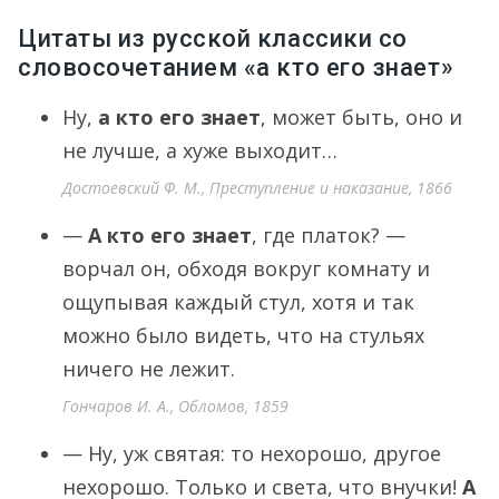
Цитаты из русской классики со
словосочетанием «а кто его знает»
Ну,
а кто его знает
, может быть, оно и
не лучше, а хуже выходит…
Достоевский Ф. М., Преступление и наказание, 1866
—
А кто его знает
, где платок? —
ворчал он, обходя вокруг комнату и
ощупывая каждый стул, хотя и так
можно было видеть, что на стульях
ничего не лежит.
Гончаров И. А., Обломов, 1859
— Ну, уж святая: то нехорошо, другое
нехорошо. Только и света, что внучки!
А