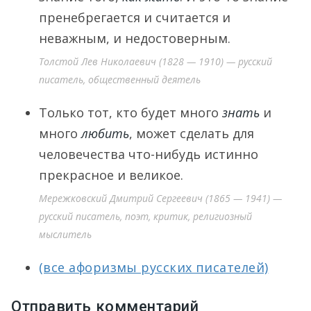
пренебрегается и считается и
неважным, и недостоверным.
Толстой Лев Николаевич (1828 — 1910) — русский
писатель, общественный деятель
Только тот, кто будет много
знать
и
много
любить
, может сделать для
человечества что-нибудь истинно
прекрасное и великое.
Мережковский Дмитрий Сергеевич (1865 — 1941) —
русский писатель, поэт, критик, религиозный
мыслитель
(все афоризмы русских писателей)
Отправить комментарий