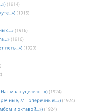
…»)
(1914)
уте...»)
(1915)
яных…»
(1916)
ога…»
(1916)
 петь...»)
(1920)
)
)
. Нас мало уцелело…»)
(1924)
речные, // Поперечные!..»)
(1924)
мбом и октавой...»)
(1924)