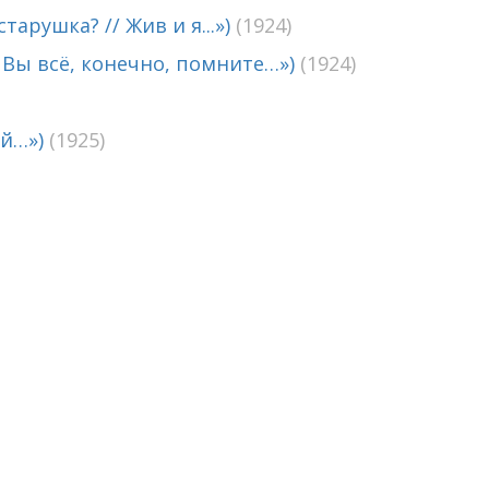
арушка? // Жив и я...»)
(1924)
 Вы всё, конечно, помните…»)
(1924)
ой…»)
(1925)