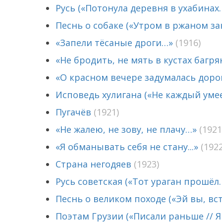
Русь («Потонула деревня в ухабинах
Песнь о собаке («Утром в ржаном зак
«Запели тёсаные дроги…»
(1916)
«Не бродить, не мять в кустах багр
«О красном вечере задумалась дор
Исповедь хулигана («Не каждый умеет
Пугачёв
(1921)
«Не жалею, не зову, не плачу…»
(1921
«Я обманывать себя не стану...»
(1922
Страна негодяев
(1923)
Русь советская («Тот ураган прошёл
Песнь о великом походе («Эй вы, вст
Поэтам Грузии («Писали раньше // Я