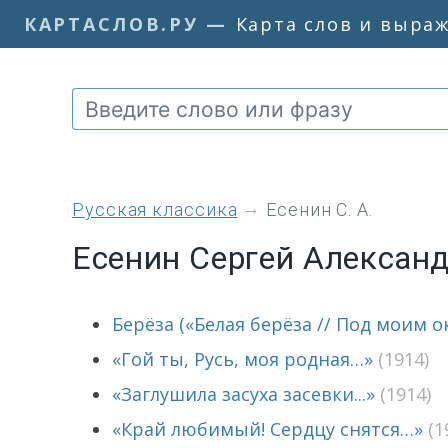
КАРТАСЛОВ.РУ
—
Карта слов и выра
Русская классика
Есенин С. А.
Есенин Сергей Алексан
Берёза («Белая берёза // Под моим ок
«Гой ты, Русь, моя родная…»
(1914)
«Заглушила засуха засевки...»
(1914)
«Край любимый! Сердцу снятся…»
(1