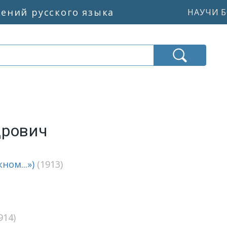
жений русского языка
НАУЧИ Б
дрович
ном...»)
(1913)
914)