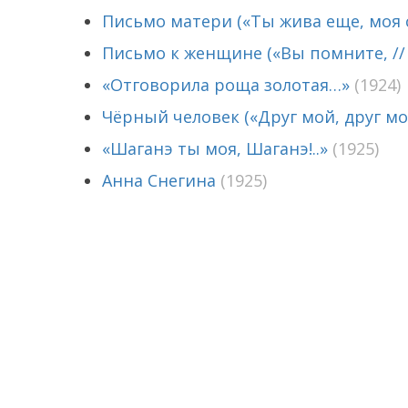
Письмо матери («Ты жива еще, моя ст
Письмо к женщине («Вы помните, //
«Отговорила роща золотая…»
(1924)
Чёрный человек («Друг мой, друг м
«Шаганэ ты моя, Шаганэ!..»
(1925)
Анна Снегина
(1925)