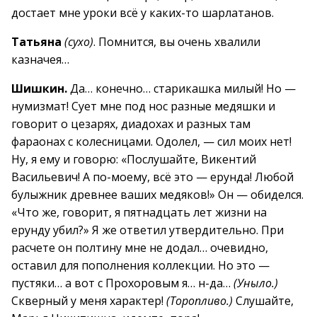
достает мне уроки всё у каких-то шарлатанов.
Татьяна
(сухо)
. Помнится, вы очень хвалили
казначея…
Шишкин.
Да… конечно… старикашка милый! Но —
нумизмат! Сует мне под нос разные медяшки и
говорит о цезарях, диадохах и разных там
фараонах с колесницами. Одолел, — сил моих нет!
Ну, я ему и говорю: «Послушайте, Викентий
Васильевич! А по-моему, всё это — ерунда! Любой
булыжник древнее ваших медяков!» Он — обиделся.
«Что же, говорит, я пятнадцать лет жизни на
ерунду убил?» Я же ответил утвердительно. При
расчете он полтину мне не додал… очевидно,
оставил для пополнения коллекции. Но это —
пустяки… а вот с Прохоровым я… н-да…
(Уныло.)
Скверный у меня характер!
(Торопливо.)
Слушайте,