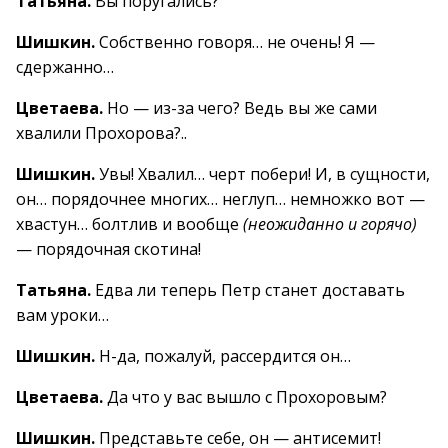
Татьяна.
Вы поругались?
Шишкин.
Собственно говоря… не очень! Я —
сдержанно…
Цветаева.
Но — из-за чего? Ведь вы же сами
хвалили Прохорова?..
Шишкин.
Увы! Хвалил… черт побери! И, в сущности,
он… порядочнее многих… неглуп… немножко вот —
хвастун… болтлив и вообще
(неожиданно и горячо)
— порядочная скотина!
Татьяна.
Едва ли теперь Петр станет доставать
вам уроки…
Шишкин.
Н-да, пожалуй, рассердится он…
Цветаева.
Да что у вас вышло с Прохоровым?
Шишкин.
Представьте себе, он — антисемит!