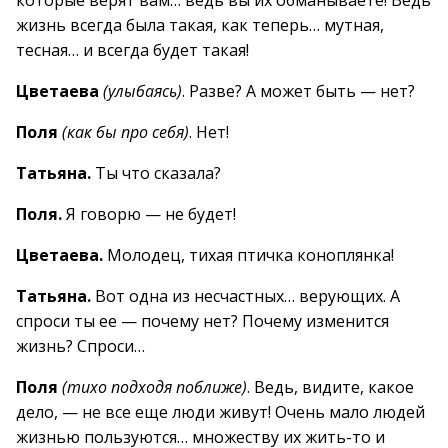
которые верят вам… ведь вы их обманываете! Ведь
жизнь всегда была такая, как теперь… мутная,
тесная… и всегда будет такая!
Цветаева
(улыбаясь)
. Разве? А может быть — нет?
Поля
(как бы про себя)
. Нет!
Татьяна.
Ты что сказала?
Поля.
Я говорю — не будет!
Цветаева.
Молодец, тихая птичка коноплянка!
Татьяна.
Вот одна из несчастных… верующих. А
спроси ты ее — почему нет? Почему изменится
жизнь? Спроси…
Поля
(тихо подходя поближе)
. Ведь, видите, какое
дело, — не все еще люди живут! Очень мало людей
жизнью пользуются… множеству их жить-то и