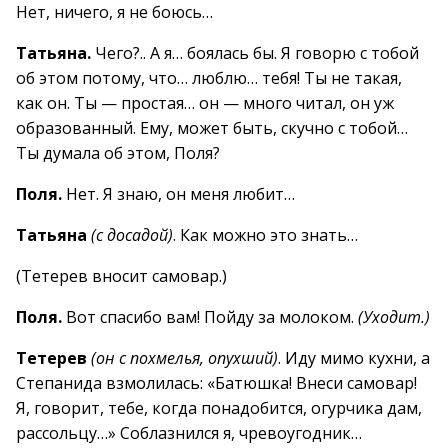
Нет, ничего, я не боюсь…
Татьяна.
Чего?.. А я… боялась бы. Я говорю с тобой
об этом потому, что… люблю… тебя! Ты не такая,
как он. Ты — простая… он — много читал, он уж
образованный. Ему, может быть, скучно с тобой…
Ты думала об этом, Поля?
Поля.
Нет. Я знаю, он меня любит…
Татьяна
(с досадой)
. Как можно это знать…
(Тетерев вносит самовар.)
Поля.
Вот спасибо вам! Пойду за молоком.
(Уходит.)
Тетерев
(он с похмелья, опухший)
. Иду мимо кухни, а
Степанида взмолилась: «Батюшка! Внеси самовар!
Я, говорит, тебе, когда понадобится, огурчика дам,
рассольцу…» Соблазнился я, чревоугодник…