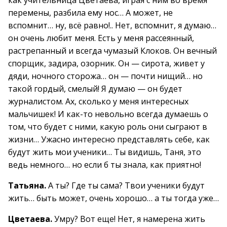
как учительница Цветаева, играя с ним во время
перемены, разбила ему нос… А может, не
вспомнит… ну, всё равно!.. Нет, вспомнит, я думаю…
он очень любит меня. Есть у меня рассеянный,
растрепанный и всегда чумазый Клоков. Он вечный
спорщик, задира, озорник. Он — сирота, живет у
дяди, ночного сторожа… он — почти нищий… но
такой гордый, смелый! Я думаю — он будет
журналистом. Ах, сколько у меня интересных
мальчишек! И как-то невольно всегда думаешь о
том, что будет с ними, какую роль они сыграют в
жизни… Ужасно интересно представлять себе, как
будут жить мои ученики… Ты видишь, Таня, это
ведь немного… но если б ты знала, как приятно!
Татьяна.
А ты? Где ты сама? Твои ученики будут
жить… быть может, очень хорошо… а ты тогда уже…
Цветаева.
Умру? Вот еще! Нет, я намерена жить