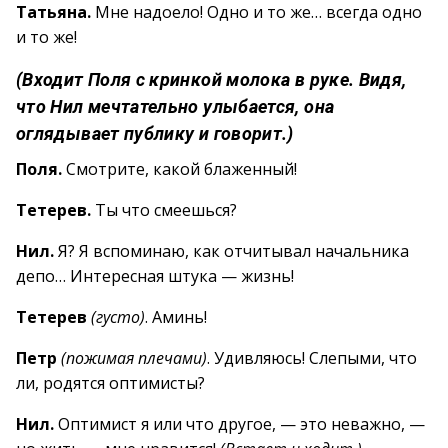
Татьяна.
Мне надоело! Одно и то же… всегда одно
и то же!
(Входит Поля с кринкой молока в руке. Видя,
что Нил мечтательно улыбается, она
оглядывает публику и говорит.)
Поля.
Смотрите, какой блаженный!
Тетерев.
Ты что смеешься?
Нил.
Я? Я вспоминаю, как отчитывал начальника
депо… Интересная штука — жизнь!
Тетерев
(густо)
. Аминь!
Петр
(пожимая плечами)
. Удивляюсь! Слепыми, что
ли, родятся оптимисты?
Нил.
Оптимист я или что другое, — это неважно, —