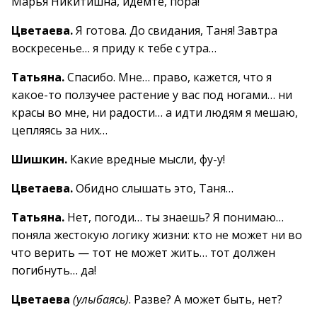
Марья Никитишна, идемте, пора!
Цветаева.
Я готова. До свидания, Таня! Завтра
воскресенье… я приду к тебе с утра…
Татьяна.
Спасибо. Мне… право, кажется, что я
какое-то ползучее растение у вас под ногами… ни
красы во мне, ни радости… а идти людям я мешаю,
цепляясь за них…
Шишкин.
Какие вредные мысли, фу-у!
Цветаева.
Обидно слышать это, Таня…
Татьяна.
Нет, погоди… ты знаешь? Я понимаю…
поняла жестокую логику жизни: кто не может ни во
что верить — тот не может жить… тот должен
погибнуть… да!
Цветаева
(улыбаясь)
. Разве? А может быть, нет?