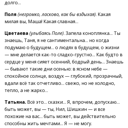
долго…
Поля
(негромко, ласково, как бы вздыхая)
. Какая
милая вы, Маша! Какая славная…
Цветаева
(улыбаясь Поле)
. Запела коноплянка… Ты
знаешь, Таня, я не сантиментальна… но когда
подумаю о будущем… о людях в будущем, о жизни
— мне делается как-то сладко-грустно… Как будто в
сердце у меня сияет осенний, бодрый день… Знаешь
— бывают такие дни осенью: в ясном небе —
спокойное солнце, воздух — глубокий, прозрачный,
вдали всё так отчетливо… свежо, но не холодно,
тепло, а не жарко…
Татьяна.
Всё это… сказки… Я, впрочем, допускаю…
быть может, вы — ты, Нил, Шишкин — и все
похожие на вас… быть может, вы действительно
способны жить мечтами… Я — не могу.