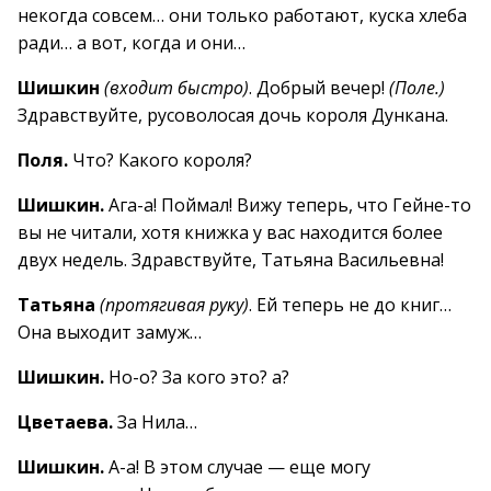
некогда совсем… они только работают, куска хлеба
ради… а вот, когда и они…
Шишкин
(входит быстро)
. Добрый вечер!
(Поле.)
Здравствуйте, русоволосая дочь короля Дункана.
Поля.
Что? Какого короля?
Шишкин.
Ага-а! Поймал! Вижу теперь, что Гейне-то
вы не читали, хотя книжка у вас находится более
двух недель. Здравствуйте, Татьяна Васильевна!
Татьяна
(протягивая руку)
. Ей теперь не до книг…
Она выходит замуж…
Шишкин.
Но-о? За кого это? а?
Цветаева.
За Нила…
Шишкин.
А-а! В этом случае — еще могу