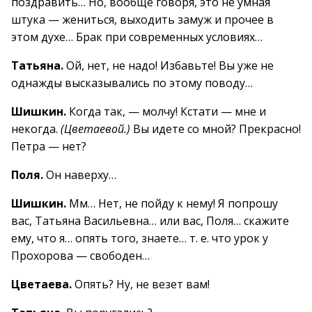
поздравить… Но, вообще говоря, это не умная
штука — жениться, выходить замуж и прочее в
этом духе… Брак при современных условиях…
Татьяна.
Ой, нет, не надо! Избавьте! Вы уже не
однажды высказывались по этому поводу…
Шишкин.
Когда так, — молчу! Кстати — мне и
некогда.
(Цветаевой.)
Вы идете со мной? Прекрасно!
Петра — нет?
Поля.
Он наверху…
Шишкин.
Мм… Нет, не пойду к нему! Я попрошу
вас, Татьяна Васильевна… или вас, Поля… скажите
ему, что я… опять того, знаете… т. е. что урок у
Прохорова — свободен…
Цветаева.
Опять? Ну, не везет вам!