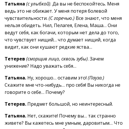
Татьяна
(с улыбкой)
. Да вы не беспокойтесь. Меня
ведь это не обижает. У меня потеря болевой
чувствительности.
(С горечью.)
Все знают, что меня
нельзя обидеть. Нил, Пелагея, Елена, Маша… Они
ведут себя, как богачи, которым нет дела до того,
что чувствует нищий… что думает нищий, когда
видит, как они кушают редкие яства…
Тетерев
(сморщив лицо, сквозь зубы)
. Зачем
унижение? Надо уважать себя…
Татьяна.
Ну, хорошо… оставим это!
(Пауза.)
Скажите мне что-нибудь… про себя! Вы никогда не
говорите о себе… Почему?
Тетерев.
Предмет большой, но неинтересный.
Татьяна.
Нет, скажите! Почему вы… так странно
живете? Вы кажетесь мне умным, даровитым… Что