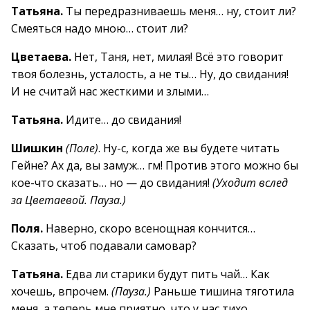
Татьяна.
Ты передразниваешь меня… ну, стоит ли?
Смеяться надо мною… стоит ли?
Цветаева.
Нет, Таня, нет, милая! Всё это говорит
твоя болезнь, усталость, а не ты… Ну, до свидания!
И не считай нас жесткими и злыми…
Татьяна.
Идите… до свидания!
Шишкин
(Поле)
. Ну-с, когда же вы будете читать
Гейне? Ах да, вы замуж… гм! Против этого можно бы
кое-что сказать… но — до свидания!
(Уходит вслед
за Цветаевой. Пауза.)
Поля.
Наверно, скоро всенощная кончится…
Сказать, чтоб подавали самовар?
Татьяна.
Едва ли старики будут пить чай… Как
хочешь, впрочем.
(Пауза.)
Раньше тишина тяготила
меня, а теперь мне приятно, что у нас тихо.