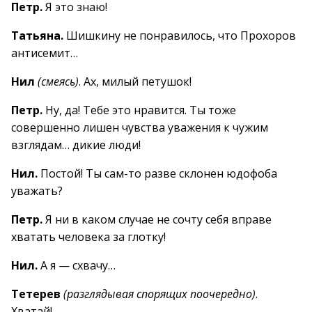
Петр.
Я это знаю!
Татьяна.
Шишкину не понравилось, что Прохоров
антисемит…
Нил
(смеясь)
. Ах, милый петушок!
Петр.
Ну, да! Тебе это нравится. Ты тоже
совершенно лишен чувства уважения к чужим
взглядам… дикие люди!
Нил.
Постой! Ты сам-то разве склонен юдофоба
уважать?
Петр.
Я ни в каком случае не сочту себя вправе
хватать человека за глотку!
Нил.
А я — схвачу…
Тетерев
(разглядывая спорящих поочередно)
.
Хватай!