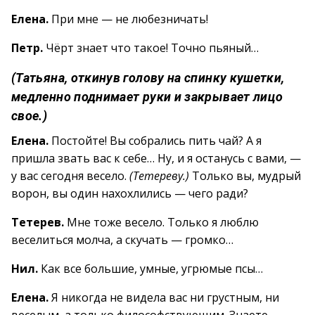
Елена.
При мне — не любезничать!
Петр.
Чёрт знает что такое! Точно пьяный…
(Татьяна, откинув голову на спинку кушетки,
медленно поднимает руки и закрывает лицо
свое.)
Елена.
Постойте! Вы собрались пить чай? А я
пришла звать вас к себе… Ну, и я останусь с вами, —
у вас сегодня весело.
(Тетереву.)
Только вы, мудрый
ворон, вы один нахохлились — чего ради?
Тетерев.
Мне тоже весело. Только я люблю
веселиться молча, а скучать — громко…
Нил.
Как все большие, умные, угрюмые псы…
Елена.
Я никогда не видела вас ни грустным, ни