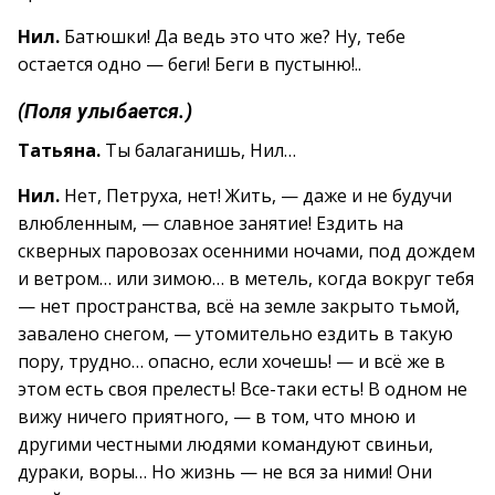
Нил.
Батюшки! Да ведь это что же? Ну, тебе
остается одно — беги! Беги в пустыню!..
(Поля улыбается.)
Татьяна.
Ты балаганишь, Нил…
Нил.
Нет, Петруха, нет! Жить, — даже и не будучи
влюбленным, — славное занятие! Ездить на
скверных паровозах осенними ночами, под дождем
и ветром… или зимою… в метель, когда вокруг тебя
— нет пространства, всё на земле закрыто тьмой,
завалено снегом, — утомительно ездить в такую
пору, трудно… опасно, если хочешь! — и всё же в
этом есть своя прелесть! Все-таки есть! В одном не
вижу ничего приятного, — в том, что мною и
другими честными людями командуют свиньи,
дураки, воры… Но жизнь — не вся за ними! Они