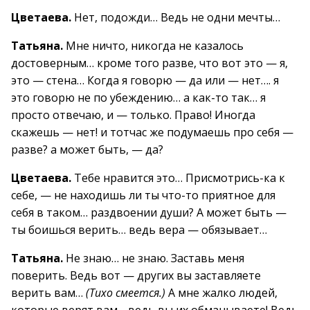
Цветаева.
Нет, подожди… Ведь не одни мечты…
Татьяна.
Мне ничто, никогда не казалось
достоверным… кроме того разве, что вот это — я,
это — стена… Когда я говорю — да или — нет…. я
это говорю не по убеждению… а как-то так… я
просто отвечаю, и — только. Право! Иногда
скажешь — нет! и тотчас же подумаешь про себя —
разве? а может быть, — да?
Цветаева.
Тебе нравится это… Присмотрись-ка к
себе, — не находишь ли ты что-то приятное для
себя в таком… раздвоении души? А может быть —
ты боишься верить… ведь вера — обязывает…
Татьяна.
Не знаю… не знаю. Заставь меня
поверить. Ведь вот — других вы заставляете
верить вам…
(Тихо смеется.)
А мне жалко людей,