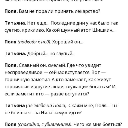
Поля.
Вам не пора ли принять лекарство?
Татьяна.
Нет еще… Последние дни у нас было так
суетно, крикливо. Какой шумный этот Шишкин…
Поля
(подходя к ней)
. Хороший он…
Татьяна.
Добрый… но глупый…
Поля.
Славный он, смелый. Где что увидит
несправедливое — сейчас вступается. Вот —
горничную заметил. А кто замечает, как живут
горничные и другие люди, служащие богатым? И
если заметит кто — разве вступится?
Татьяна
(не глядя на Полю)
. Скажи мне, Поля… Ты
не боишься… за Нила замуж идти?
Поля
(спокойно, с удивлением)
. Чего же мне бояться?