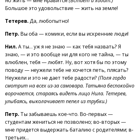
но жить — мне нравится!
(Встает и ходит.)
Большое это удовольствие — жить на земле!
Тетерев.
Да, любопытно!
Петр.
Вы оба — комики, если вы искренние люди!
Нил.
А ты… уж я не знаю — как тебя назвать? Я
знаю, — и это вообще ни для кого не тайна, — ты
влюблен, тебя — любят. Ну, вот хотя бы по этому
поводу — неужели тебе не хочется петь, плясать?
Неужели и это не дает тебе радости?
(Поля гордо
смотрит на всех из-за самовара. Татьяна беспокойно
ворочается, стараясь видеть лицо Нила. Тетерев,
улыбаясь, выколачивает пепел из трубки.)
Петр.
Ты забываешь кое-что. Во-первых —
студентам жениться не позволено; во-вторых —
мне придется выдержать баталию с родителями; в-
третьих…