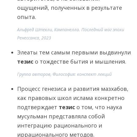
ощущений, полученных в результате
опыта.
Альфред Штекли, Кампанелла. Последний маг эпохи
Ренессанса, 2023
Элеаты тем самым первыми выдвинули
тезис
о тождестве бытия и мышления.
Группа авторов, Философия: конспект лекций
Процесс генезиса и развития мазхабов,
как правовых школ ислама конкретно
подтверждает
тезис
о том, что наука
мусульман представляла собой
интеграцию рационального и
иррационального методов.