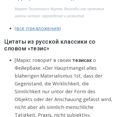
Марат Талгатович Якупов, Мазхабы как правовые
школы ислама: зарождение и развитие
(все предложения)
Цитаты из русской классики со
словом «тезис»
[Маркс говорит в своих
тезисах
о
Фейербахе: «Dеr Наuрtmаngеl аllеs
blаhеrigеn Маtеriаlismus 1st, dаss dеr
Gеgеnstаnd, diе Wirkliсhkеit, diе
Sinnliсhkеit nur untоr dеr Fоrm dеs
Оbjеkts оdеr dеr Аnsсhаuung gеfаsst wird,
niсht аbеr аls sinnliсh-mеnsсhliсhе
Тätigkеit, Рrахis, niсht subjеktiv».