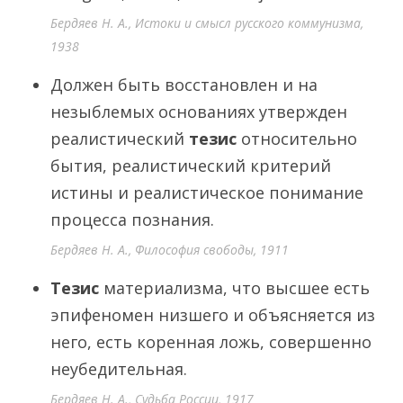
Бердяев Н. А., Истоки и смысл русского коммунизма,
1938
Должен быть восстановлен и на
незыблемых основаниях утвержден
реалистический
тезис
относительно
бытия, реалистический критерий
истины и реалистическое понимание
процесса познания.
Бердяев Н. А., Философия свободы, 1911
Тезис
материализма, что высшее есть
эпифеномен низшего и объясняется из
него, есть коренная ложь, совершенно
неубедительная.
Бердяев Н. А., Судьба России, 1917