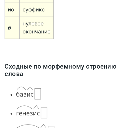
ис
суффикс
нулевое
ø
окончание
Сходные по морфемному строению
слова
бази
с
генези
с