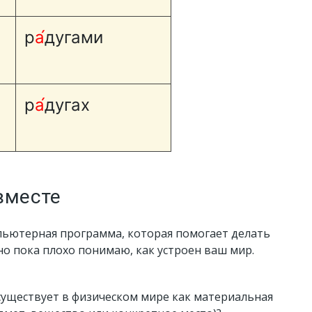
р
а́
дугами
р
а́
дугах
вместе
пьютерная программа, которая помогает делать
 но пока плохо понимаю, как устроен ваш мир.
 существует в физическом мире как материальная