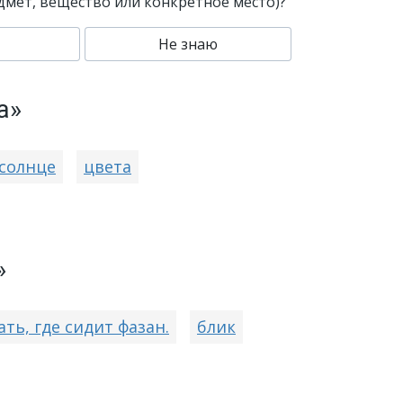
едмет, вещество или конкретное место)?
Не знаю
а»
солнце
цвета
»
ть, где сидит фазан.
блик