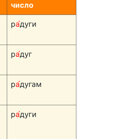
число
р
а́
дуги
р
а́
дуг
р
а́
дугам
р
а́
дуги