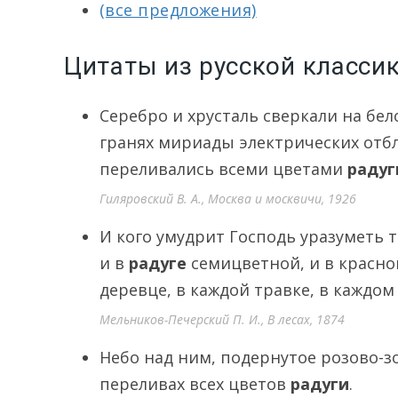
(все предложения)
Цитаты из русской классик
Серебро и хрусталь сверкали на бел
гранях мириады электрических отбл
переливались всеми цветами
радуг
Гиляровский В. А., Москва и москвичи, 1926
И кого умудрит Господь уразуметь та
и в
радуге
семицветной, и в красно
деревце, в каждой травке, в каждо
Мельников-Печерский П. И., В лесах, 1874
Небо над ним, подернутое розово-з
переливах всех цветов
радуги
.