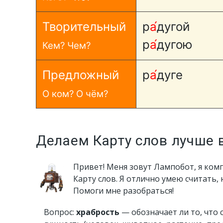
Творительный
р
а́
дугой
р
а́
дугою
Кем? Чем?
Предложный
р
а́
дуге
О ком? О чём?
Делаем Карту слов лучше 
Привет! Меня зовут Лампобот, я ком
Карту слов. Я отлично умею считать,
Помоги мне разобраться!
Вопрос:
храбрость
— обозначает ли то, что