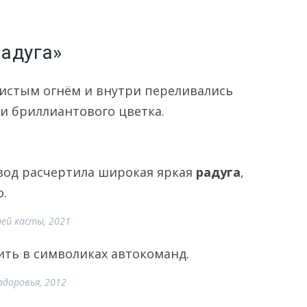
адуга»
бристым огнём и внутри переливались
ки бриллиантового цветка.
свод расчертила широкая яркая
радуга
,
о.
шей касты, 2021
ть в символиках автокоманд.
здоровья, 2012