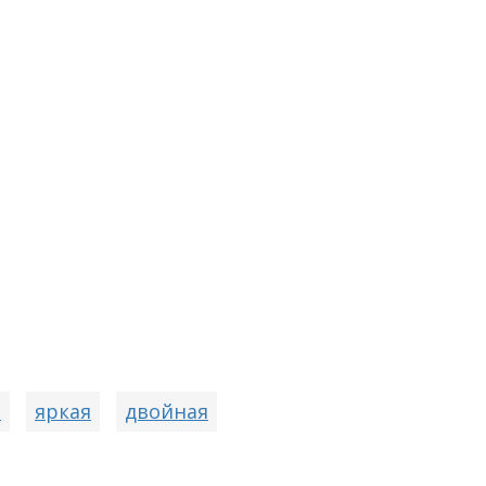
я
яркая
двойная