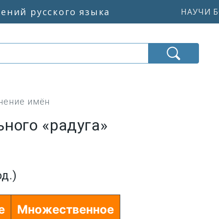
жений русского языка
НАУЧИ Б
нение имён
ного «радуга»
д.)
е
Множественное