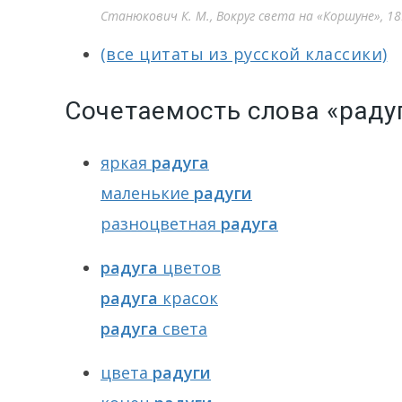
Станюкович К. М., Вокруг света на «Коршуне», 1
(все цитаты из русской классики)
Сочетаемость слова «раду
яркая
радуга
маленькие
радуги
разноцветная
радуга
радуга
цветов
радуга
красок
радуга
света
цвета
радуги