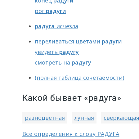
конец
радуги
рог
радуги
радуга
исчезла
переливаться цветами
радуги
увидеть
радугу
смотреть на
радугу
(полная таблица сочетаемости)
Какой бывает «радуга»
разноцветная
лунная
сверкающа
Все определения к слову РАДУГА