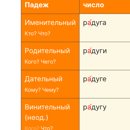
Падеж
число
Именительный
р
а́
дуга
Кто? Что?
Родительный
р
а́
дуги
Кого? Чего?
Дательный
р
а́
дуге
Кому? Чему?
Винительный
р
а́
дугу
(неод.)
Кого?
Что?