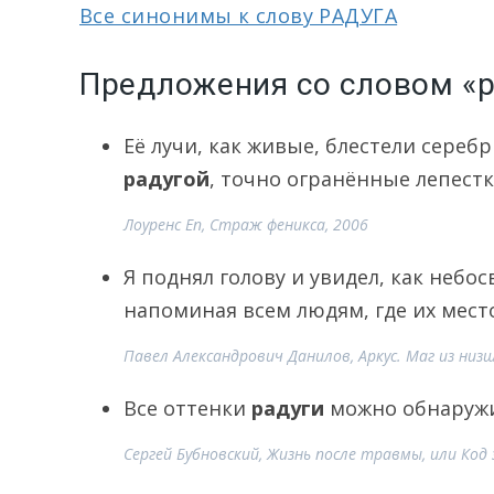
Все синонимы к слову РАДУГА
Предложения со словом «р
Её лучи, как живые, блестели сере
радугой
, точно огранённые лепест
Лоуренс Еп, Страж феникса, 2006
Я поднял голову и увидел, как небо
напоминая всем людям, где их мест
Павел Александрович Данилов, Аркус. Маг из низ
Все оттенки
радуги
можно обнаружи
Сергей Бубновский, Жизнь после травмы, или Код 