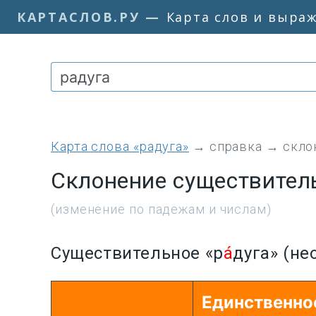
КАРТАСЛОВ.РУ
—
Карта слов и выра
Карта слова «радуга»
→
справка
→
скло
Склонение существитель
(изменение по падежам и числам)
Существительное «р
а́
дуга» (нео
Единственно