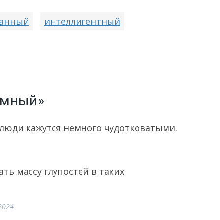
танный
интеллигентный
умный»
люди кажутся немного чудотковатыми.
ть массу глупостей в таких
2024