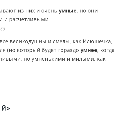
бывают из них и очень
умные
, но они
и и расчетливыми.
860
 все великодушны и смелы, как Илюшечка,
оля (но который будет гораздо
умнее
, когда
дливыми, но умненькими и милыми, как
ый»