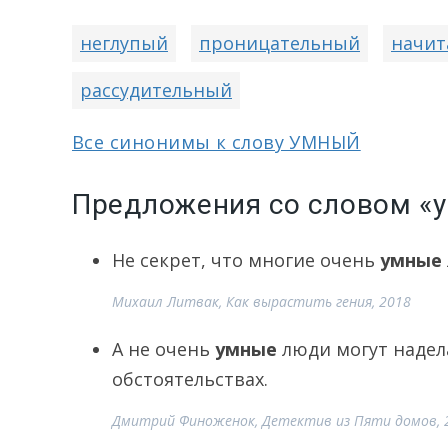
неглупый
проницательный
начи
рассудительный
Все синонимы к слову УМНЫЙ
Предложения со словом «
Не секрет, что многие очень
умные
Михаил Литвак, Как вырастить гения, 2018
А не очень
умные
люди могут надела
обстоятельствах.
Дмитрий Финоженок, Детектив из Пяти домов, 