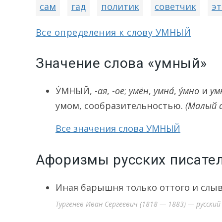
сам
гад
политик
советчик
эт
Все определения к слову УМНЫЙ
Значение слова «умный»
У́МНЫЙ
, -
ая
, -
ое
;
умён
,
умна́
,
у́мно
и
ум
умом, сообразительностью.
(Малый а
Все значения слова УМНЫЙ
Афоризмы русских писате
Иная барышня только оттого и слы
Тургенев Иван Сергеевич (1818 — 1883) — русски