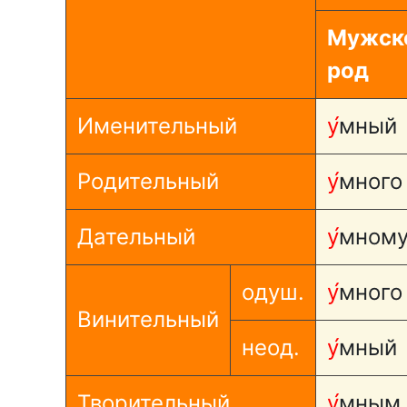
Мужск
род
Именительный
у́
мный
Родительный
у́
много
Дательный
у́
мном
одуш.
у́
много
Винительный
неод.
у́
мный
Творительный
у́
мным