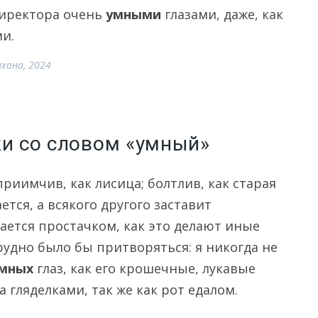
директора очень
умными
глазами, даже, как
ми.
хона, 2024
ки со словом «умный»
риимчив, как лисица; болтлив, как старая
тся, а всякого другого заставит
ается простачком, как это делают иные
трудно было бы притворяться: я никогда не
мных
глаз, как его крошечные, лукавые
 гляделками, так же как рот едалом.