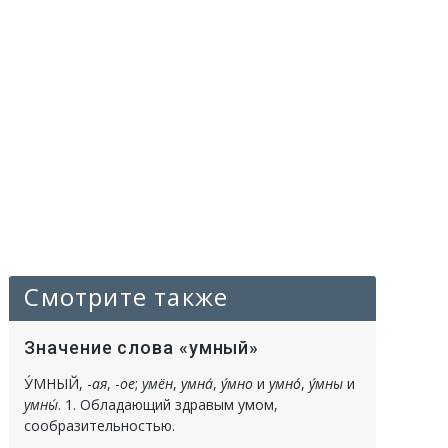
Смотрите также
Значение слова «умный»
У́МНЫЙ
, -
ая
, -
ое
;
умён
,
умна́
,
у́мно
и
умно́
,
у́мны
и
умны́
.
1.
Обладающий здравым умом,
сообразительностью.