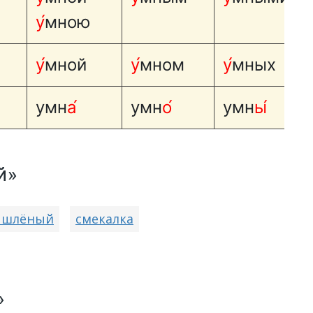
у́
мною
у́
мной
у́
мном
у́
мных
умн
а́
умн
о́
умн
ы́
й»
ышлёный
смекалка
»