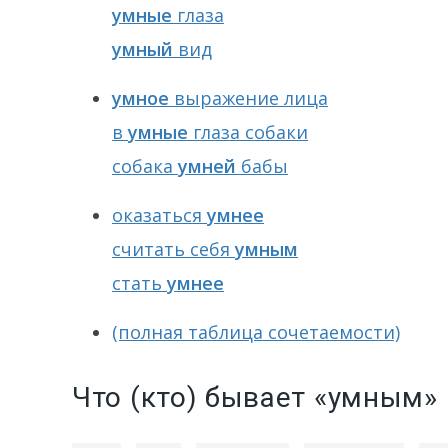
умные
глаза
умный
вид
умное
выражение лица
в
умные
глаза собаки
собака
умней
бабы
оказаться
умнее
считать себя
умным
стать
умнее
(полная таблица сочетаемости)
Что (кто) бывает «умным»