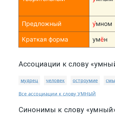
Предложный
у́
мном
Краткая форма
ум
ё
н
Ассоциации к слову «умны
мудрец
человек
остроумие
см
Все ассоциации к слову УМНЫЙ
Синонимы к слову «умный