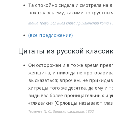
Та спокойно сидела и смотрела на 
показалось ему, какими-то грустны
Маша Трауб, Большая книга приключений кота Ти
(все предложения)
Цитаты из русской класси
Он осторожен и в то же время предп
женщина, и никогда не проговаривае
высказаться; впрочем, не прикидыв
хитрецы того же десятка, да ему и 
видывал более проницательных и
у
«гляделки» [Орловцы называют глаза
Тургенев И. С., Записки охотника, 1852