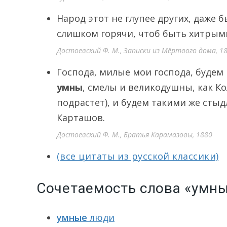
Народ этот не глупее других, даже 
слишком горячи, чтоб быть хитрым
Достоевский Ф. М., Записки из Мёртвого дома, 1
Господа, милые мои господа, будем
умны
, смелы и великодушны, как К
подрастет), и будем такими же сты
Карташов.
Достоевский Ф. М., Братья Карамазовы, 1880
(все цитаты из русской классики)
Сочетаемость слова «умн
умные
люди