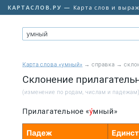
КАРТАСЛОВ.РУ
—
Карта слов и выра
Карта слова «умный»
→
справка
→
скло
Склонение прилагатель
(изменение по родам, числам и падежам
Прилагательное «
у́
мный»
Падеж
Единст