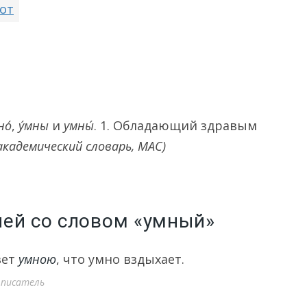
от
но́
,
у́мны
и
умны́
.
1.
Обладающий здравым
кадемический словарь, МАС)
лей со словом «умный»
вет
умною
, что умно вздыхает.
й писатель