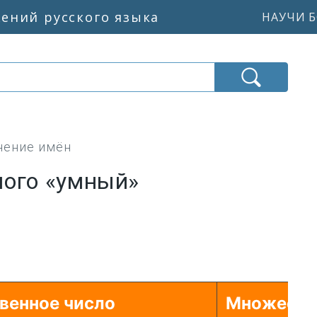
жений русского языка
НАУЧИ Б
нение имён
ного «умный»
)
венное число
Множеств