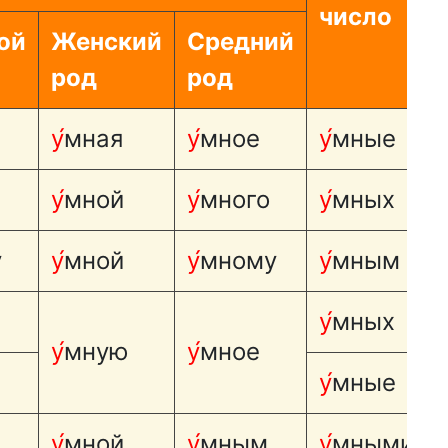
число
ой
Женский
Средний
род
род
у́
мная
у́
мное
у́
мные
у́
мной
у́
много
у́
мных
у
у́
мной
у́
мному
у́
мным
у́
мных
у́
мную
у́
мное
у́
мные
у́
мной
у́
мным
у́
мными