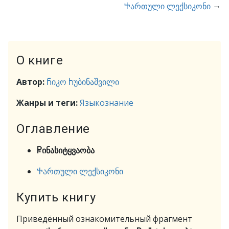
→
Ⴕართული ლექსიკონი
О книге
Автор:
Ⴌიკო Ⴙუბინაშვილი
Жанры и теги:
Языкознание
Оглавление
Ⴜინასიტყვაობა
Ⴕართული ლექსიკონი
Купить книгу
Приведённый ознакомительный фрагмент