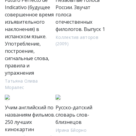
Futuro Perfecto de
Незабытые голоса
Indicativo (будущее
России. Звучат
совершенное время
голоса
изъявительного
отечественных
наклонения) в
филологов. Выпуск 1
испанском языке.
Коллектив авторов
Употребление,
(2009)
построение,
сигнальные слова,
правила и
упражнения
Татьяна Олива
Моралес
Учим английский по
Русско-датский
названиям фильмов.
словарь слов-
250 лучших
близнецов
кинокартин
Ирина Бйорно