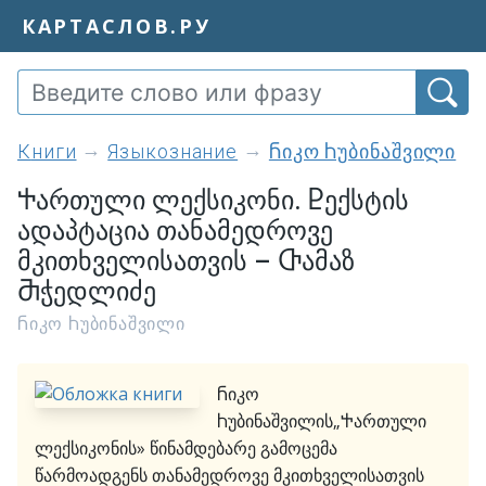
КАРТАСЛОВ.РУ
книги
Языкознание
Ⴌიკო Ⴙუბინაშვილი
Ⴕართული ლექსიკონი. Ⴒექსტის
ადაპტაცია თანამედროვე
მკითხველისათვის – Ⴇამაზ
Ⴋჭედლიძე
Ⴌიკო Ⴙუბინაშვილი
Ⴌიკო
Ⴙუბინაშვილის„Ⴕართული
ლექსიკონის» წინამდებარე გამოცემა
წარმოადგენს თანამედროვე მკითხველისათვის