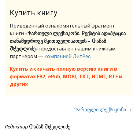
Купить книгу
Приведённый ознакомительный фрагмент
книги «
Ⴕართული ლექსიკონი. Ⴒექსტის ადაპტაცია
თანამედროვე მკითხველისათვის – Ⴇამაზ
Ⴋჭედლიძე
» предоставлен нашим книжным
партнёром —
компанией ЛитРес
.
Купить и скачать полную версию книги в
форматах FB2, ePub, MOBI, TXT, HTML, RTF и
других
→
Ⴕართული ლექსიკონი
Редактор
Ⴇამაზ Ⴋჭედლიძე