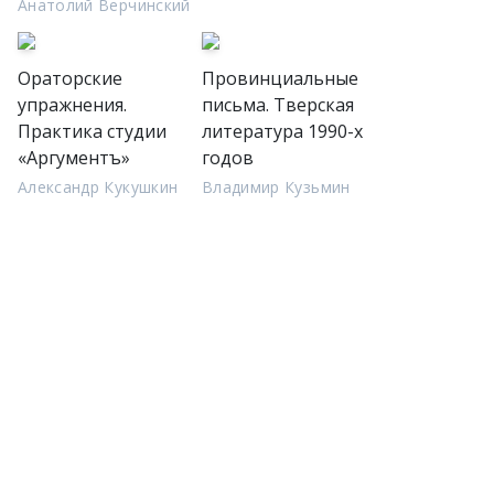
Анатолий Верчинский
Ораторские
Провинциальные
упражнения.
письма. Тверская
Практика студии
литература 1990-х
«Аргументъ»
годов
Александр Кукушкин
Владимир Кузьмин