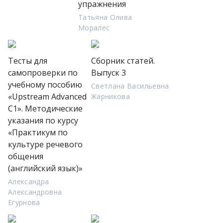
упражнения
Татьяна Олива
Моралес
Тесты для
Сборник статей.
самопроверки по
Выпуск 3
учебному пособию
Светлана Васильевна
«Upstream Advanced
Жарникова
C1». Методические
указания по курсу
«Практикум по
культуре речевого
общения
(английский язык)»
Александра
Александровна
Егурнова