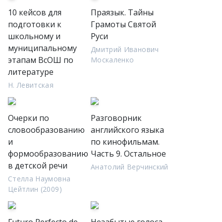
10 кейсов для
Праязык. Тайны
подготовки к
Грамоты Святой
школьному и
Руси
муниципальному
Дмитрий Иванович
этапам ВсОШ по
Москаленко
литературе
Н. Левитская
Очерки по
Разговорник
словообразованию
английского языка
и
по кинофильмам.
формообразованию
Часть 9. Остальное
в детской речи
Анатолий Верчинский
Стелла Наумовна
Цейтлин (2009)