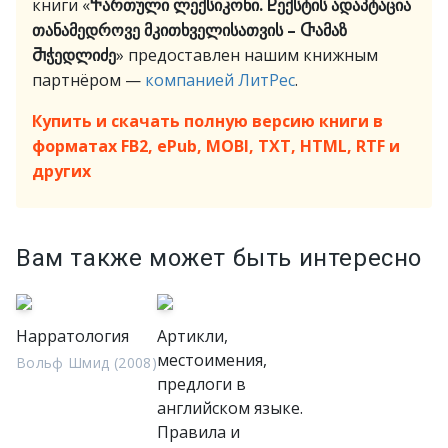
книги «
Ⴕართული ლექსიკონი. Ⴒექსტის ადაპტაცია
თანამედროვე მკითხველისათვის – Ⴇამაზ
Ⴋჭედლიძე
» предоставлен нашим книжным
партнёром —
компанией ЛитРес
.
Купить и скачать полную версию книги в
форматах FB2, ePub, MOBI, TXT, HTML, RTF и
других
Вам также может быть интересно
Нарратология
Артикли,
местоимения,
Вольф Шмид (2008)
предлоги в
английском языке.
Правила и