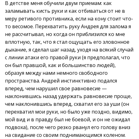
В детстве меня обучили двум приемам: как
заламывать кисть руки и как отбиваться от не в
меру ретивого противника, если на кону стоит что-
то весомое. Перехватить руку Андрея для залома я
не рассчитывал, но когда он приблизился ко мне
вплотную, так, что я стал ощущать его зловонное
дыхание, я сделал шаг назад, уходя на всякий случай
с линии атаки его правой руки (я предполагал, что
он был правшой, как и большинство людей),
образуя между нами немного свободного
пространства. Андрей инстинктивно подался
вперед, чем нарушил свое равновесие —
наклонившись назад удержать равновесие проще,
чем наклонившись вперед, схватил его за уши (он
перехватил мои руки, но было уже поздно, видимо,
мой вид и в правду был не боевой, и он не ожидал
подвоха), после чего резко рванул его голову вниз
на свидание со своим поднимающимся коленом.