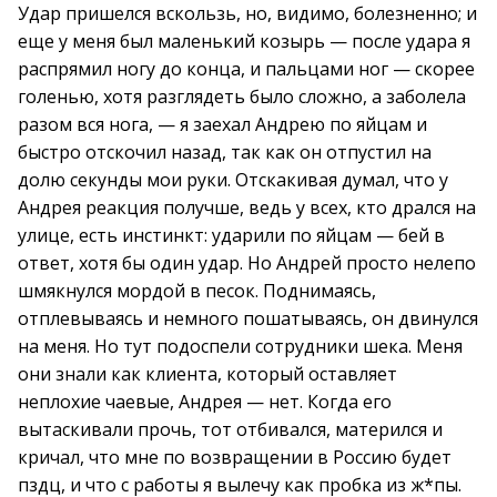
Удар пришелся вскользь, но, видимо, болезненно; и
еще у меня был маленький козырь — после удара я
распрямил ногу до конца, и пальцами ног — скорее
голенью, хотя разглядеть было сложно, а заболела
разом вся нога, — я заехал Андрею по яйцам и
быстро отскочил назад, так как он отпустил на
долю секунды мои руки. Отскакивая думал, что у
Андрея реакция получше, ведь у всех, кто дрался на
улице, есть инстинкт: ударили по яйцам — бей в
ответ, хотя бы один удар. Но Андрей просто нелепо
шмякнулся мордой в песок. Поднимаясь,
отплевываясь и немного пошатываясь, он двинулся
на меня. Но тут подоспели сотрудники шека. Меня
они знали как клиента, который оставляет
неплохие чаевые, Андрея — нет. Когда его
вытаскивали прочь, тот отбивался, матерился и
кричал, что мне по возвращении в Россию будет
пздц, и что с работы я вылечу как пробка из ж*пы.