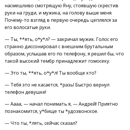
насмешливо смотрящую Яну, стоявшую скрестив
руки на груди, и мужика, на голову выше меня.
Почему-то взгляд в первую очередь цеплялся за
его волосатые руки.
— Ты, **ять, о*у*л? — закричал мужик. Голос его
странно диссонировал с внешним брутальным
образом, услышав его по телефону, я решил бы, что
такой высокий тембр принадлежит гомосеку.
— Это ты, **ять, о*у*л! Ты вообще кто?
— Тебя это не касается, *разь! Быстро вернул
телефон девушке!
— Аааа, — начал понимать я, — Андрей! Приятно
познакомится, у*бище ты *удозвонское.
— Что ты, *лять, сейчас сказал?