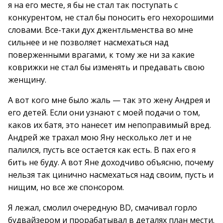
я на его месте, я бы не стал так поступать с
конкурентом, не стал бы поносить его нехорошими
словами. Все-таки дух джентльменства во мне
сильнее и не позволяет насмехаться над
поверженными врагами, к тому же ни за какие
коврижки не стал бы изменять и предавать свою
женщину.
А вот кого мне было жаль — так это жену Андрея и
его детей. Если они узнают с моей подачи о том,
каков их батя, это нанесет им непоправимый вред.
Андрей же трахал мою Яну несколько лет и не
палился, пусть все остается как есть. В пах его я
бить не буду. А вот Яне доходчиво объясню, почему
нельзя так цинично насмехаться над своим, пусть и
нищим, но все же спонсором.
Я лежал, смолил очередную BD, смачивал горло
будвайзером и прорабатывал в деталях план мести.