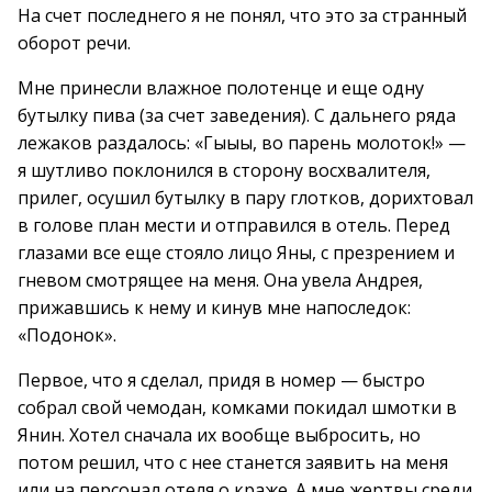
На счет последнего я не понял, что это за странный
оборот речи.
Мне принесли влажное полотенце и еще одну
бутылку пива (за счет заведения). С дальнего ряда
лежаков раздалось: «Гыыы, во парень молоток!» —
я шутливо поклонился в сторону восхвалителя,
прилег, осушил бутылку в пару глотков, дорихтовал
в голове план мести и отправился в отель. Перед
глазами все еще стояло лицо Яны, с презрением и
гневом смотрящее на меня. Она увела Андрея,
прижавшись к нему и кинув мне напоследок:
«Подонок».
Первое, что я сделал, придя в номер — быстро
собрал свой чемодан, комками покидал шмотки в
Янин. Хотел сначала их вообще выбросить, но
потом решил, что с нее станется заявить на меня
или на персонал отеля о краже. А мне жертвы среди