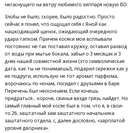
негаснущего на ветру любимого зиппаря новую BD.
Злобы не было, скорее, было радостно. Просто
сейчас я понял, что ощущал себя с Яной как
нашкодивший щенок, ожидающий очередного
удара тапком. Причем косяки мои всплывали
постоянно: не так поставил кружку, оставил развод
от воды при мытье бокала, забыл о 3 месяцах и 3
днях нашей совместной жизни (это символическая
дата, как ты не понимаешь!), подарил сережки как у
ее подруги, использую не тот аромат парфюма,
ворочаюсь по ночам, посидел с друзьями в баре.
Перечень был нескончаем. Если хочешь
придраться… короче, свинья везде грязь найдет. Но
самый главный мой косяк был в том, что я, в свои-
то 26, заштатный зам заштатного начальника
заштатного отдела, с, далее дословно, «зарплатой
уровня дворника».