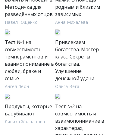
Методичка для
родным и близким
разведённых отцов
зависимых
Павел Ющенко
Анна Михалева
Тест №1 на
Привлекаем
совместимость
богатства. Мастер-
темпераментов и
класс. Секреты
взаимопонимание в
богатства.
любви, браке и
Улучшение
семье
денежной удачи
Ангел Леон
Ольга Вега
Продукты, которые
Тест №2 на
вас убивают
совместимость и
взаимопонимание в
Линиза Жалпанова
характерах,