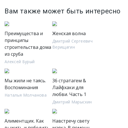
Вам также может быть интересно
Преимущества и
Женская волна
принципы
Дмитрий Сергеевич
строительства дома
Верищагин
из сруба
Алексей Бурый
Мы жили не таясь.
36 стратагем &
Воспоминания
Лайфхаки для
любви. Часть 1
Наталья Молчанова
Дмитрий Марыскин
Алиментщик. Как
Навстречу свету
выжить и победить.
маяка. В помощь