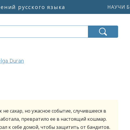
жений русского языка
НАУЧИ Б
lga Duran
 не сахар, но ужасное событие, случившееся в
 работала, превратило ее в настоящий кошмар.
рал к себе домой, чтобы защитить от бандитов.