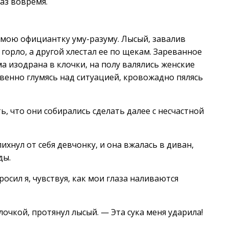
раз вовремя.
мою официантку уму-разуму. Лысый, завалив
 горло, а другой хлестал ее по щекам. Зареванное
а изодрана в клочки, на полу валялись женские
овенно глумясь над ситуацией, кровожадно пялясь
, что они собирались сделать далее с несчастной
ихнул от себя девчонку, и она вжалась в диван,
ды.
осил я, чувствуя, как мои глаза наливаются
лочкой, протянул лысый. — Эта сука меня ударила!