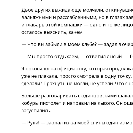
Двое других выжидающе молчали, откинувшись
вальяжными и расслабленными, но в глазах з
и главарь этой компашки — одно и то же лицо. 
осталось выяснить, зачем.
— Что вы забыли в моем клубе? — задал я оче
— Мы просто отдыхаем, — ответил лысый. — Го
Я покосился на официантку, которая продолжа
уже не плакала, просто смотрела в одну точку,
сделали? Трахнуть не могли, не успели. Что с н
Больше разговаривать с одинцовскими шакала
кобуры пистолет и направил на лысого. Он оша
засуетились.
— Руки! — заорал из-за моей спины один из мо