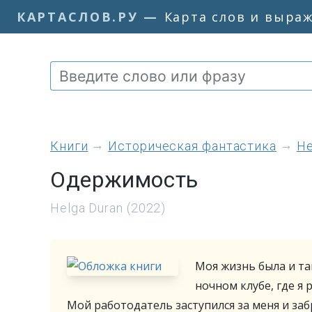
КАРТАСЛОВ.РУ
—
Карта слов и выра
книги
Историческая фантастика
He
Одержимость
Helga Duran (2022)
Моя жизнь была и так
ночном клубе, где я
Мой работодатель заступился за меня и заб