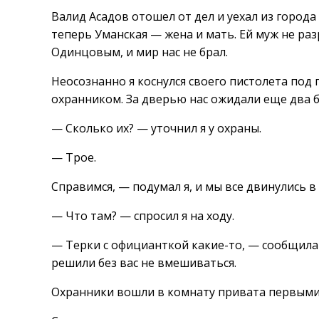
Валид Асадов отошел от дел и уехал из город
теперь Уманская — жена и мать. Ей муж не р
Одинцовым, и мир нас не брал.
Неосознанно я коснулся своего пистолета под
охранником. За дверью нас ожидали еще два 
— Сколько их? — уточнил я у охраны.
— Трое.
Справимся, — подумал я, и мы все двинулись в
— Что там? — спросил я на ходу.
— Терки с официанткой какие-то, — сообщила
решили без вас не вмешиваться.
Охранники вошли в комнату привата первыми,