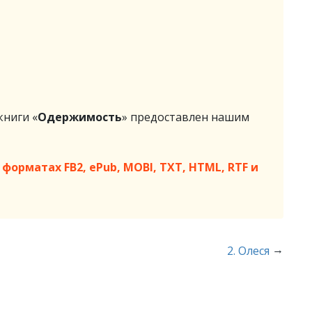
ниги «
Одержимость
» предоставлен нашим
форматах FB2, ePub, MOBI, TXT, HTML, RTF и
→
2. Олеся