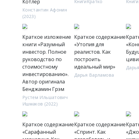
Котлер
КнигиКратко
Книги
Константин Афонин
(2023)
Краткое изложение
Краткое содержание
Крат
книги «Разумный
«Утопия для
«Кон
инвестор. Полное
реалистов. Как
Буду
руководство по
построить
циви
стоимостному
идеальный мир»
Дарь
инвестированию».
Дарья Варламова
Автор оригинала
Бенджамин Грэм
Рустем Ильшатович
Ишмаков (2022)
Краткое содержание
Краткое содержание
Крат
«Сарафанный
«Спринт. Как
«Джо