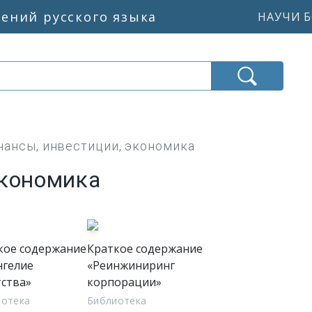
жений русского языка
НАУЧИ Б
ансы, инвестиции, экономика
экономика
кое содержание
Краткое содержание
нгелие
«Реинжиниринг
тства»
корпорации»
иотека
Библиотека