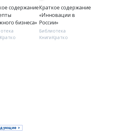
кое содержание
Краткое содержание
епты
«Инновации в
жного бизнеса»
России»
иотека
Библиотека
Кратко
КнигиКратко
дующие >