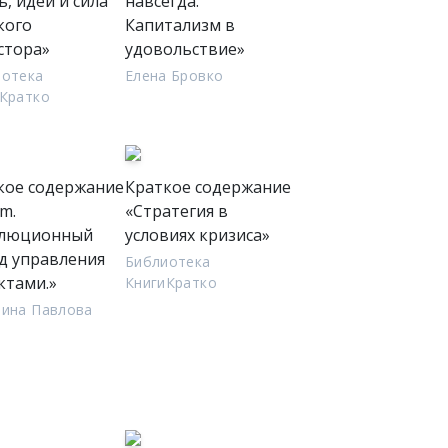
, идеи и сила
навсегда.
кого
Капитализм в
стора»
удовольствие»
иотека
Елена Бровко
Кратко
кое содержание
Краткое содержание
m.
«Стратегия в
люционный
условиях кризиса»
д управления
Библиотека
ктами.»
КнигиКратко
нина Павлова