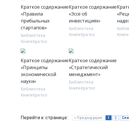
Краткое содержание
Краткое содержание
Крат
«Правила
«Эссе об
«Рец
прибыльных
инвестициях»
наде
стартапов»
Библиотека
Библ
КнигиКратко
Книги
Библиотека
КнигиКратко
Краткое содержание
Краткое содержание
«Принципы
«Стратегический
экономической
менеджмент»
науки»
Библиотека
КнигиКратко
Библиотека
КнигиКратко
Перейти к странице:
< Предыдущие
1
2
Сле