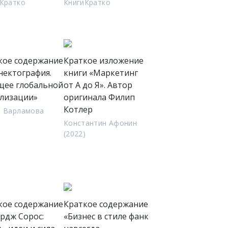
Кратко
КнигиКратко
кое содержание
Краткое изложение
нектография.
книги «Маркетинг
щее глобальной
от А до Я». Автор
лизации»
оригинала Филип
Котлер
я Варламова
Константин Афонин
(2022)
кое содержание
Краткое содержание
рдж Сорос:
«Бизнес в стиле фанк