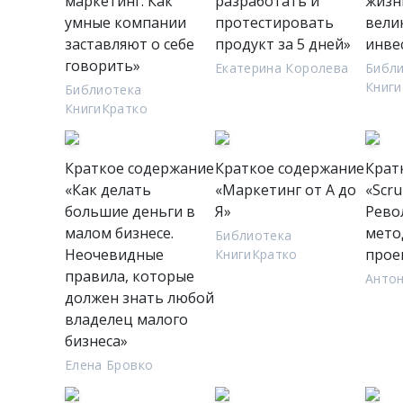
маркетинг. Как
разработать и
жизнь
умные компании
протестировать
вели
заставляют о себе
продукт за 5 дней»
инве
говорить»
Екатерина Королева
Библ
Книги
Библиотека
КнигиКратко
Краткое содержание
Краткое содержание
Крат
«Как делать
«Маркетинг от А до
«Scru
большие деньги в
Я»
Рево
малом бизнесе.
мето
Библиотека
Неочевидные
прое
КнигиКратко
правила, которые
Анто
должен знать любой
владелец малого
бизнеса»
Елена Бровко