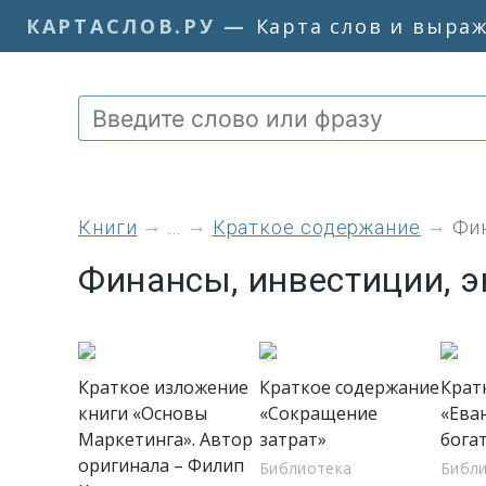
КАРТАСЛОВ.РУ
—
Карта слов и выра
книги
...
Краткое содержание
Фин
Финансы, инвестиции, 
Краткое изложение
Краткое содержание
Крат
книги «Основы
«Сокращение
«Ева
Маркетинга». Автор
затрат»
бога
оригинала – Филип
Библиотека
Библ