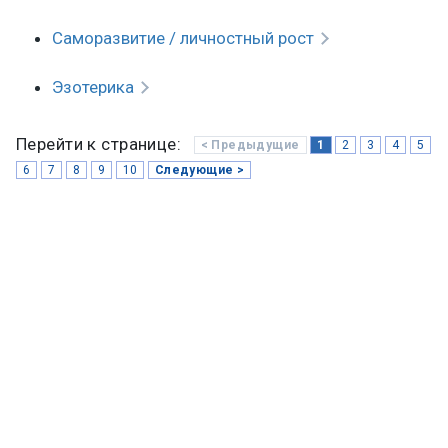
Саморазвитие / личностный рост
Эзотерика
Перейти к странице:
< Предыдущие
1
2
3
4
5
6
7
8
9
10
Следующие >