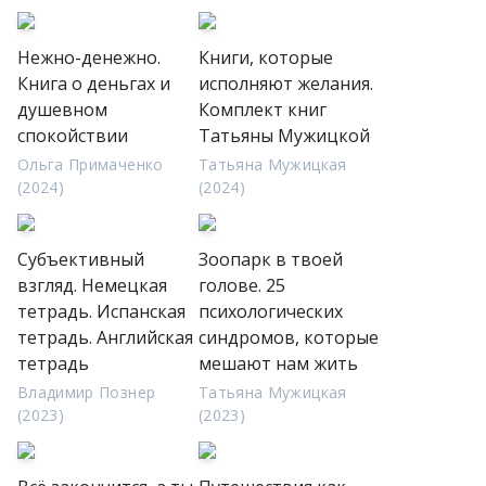
Нежно-денежно.
Книги, которые
Книга о деньгах и
исполняют желания.
душевном
Комплект книг
спокойствии
Татьяны Мужицкой
Ольга Примаченко
Татьяна Мужицкая
(2024)
(2024)
Cубъективный
Зоопарк в твоей
взгляд. Немецкая
голове. 25
тетрадь. Испанская
психологических
тетрадь. Английская
синдромов, которые
тетрадь
мешают нам жить
Владимир Познер
Татьяна Мужицкая
(2023)
(2023)