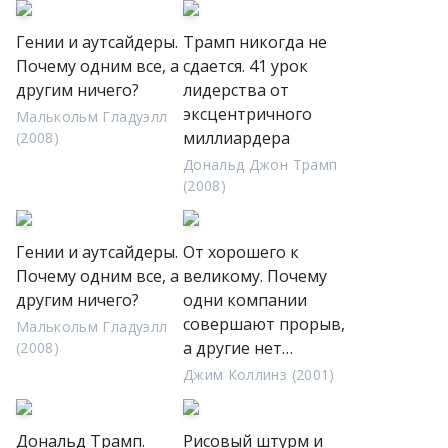
Гении и аутсайдеры.
Трамп никогда не
Почему одним все, а
сдается. 41 урок
другим ничего?
лидерства от
эксцентричного
Малькольм Гладуэлл
миллиардера
(2008)
Дональд Джон Трамп
(2008)
Гении и аутсайдеры.
От хорошего к
Почему одним все, а
великому. Почему
другим ничего?
одни компании
совершают прорыв,
Малькольм Гладуэлл
а другие нет…
(2008)
Джим Коллинз (2001)
Дональд Трамп.
Рисовый штурм и