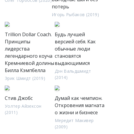
Олег Торбосов (2020)
потерь
Игорь Рыбаков (2019)
Trillion Dollar Coach.
Будь лучшей
Принципы
версией себя. Как
лидерства
обычные люди
легендарного коуча
становятся
Кремниевой долины
выдающимися
Билла Кэмпбелла
Дэн Вальдшмидт
(2014)
Эрик Шмидт (2019)
Стив Джобс
Думай как чемпион.
Откровения магната
Уолтер Айзексон
о жизни и бизнесе
(2011)
Мередит Макивер
(2009)