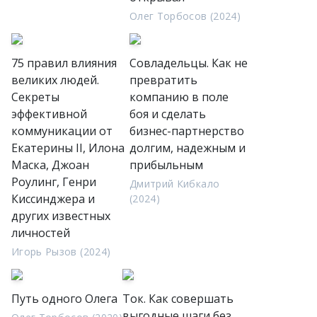
Олег Торбосов (2024)
75 правил влияния
Совладельцы. Как не
великих людей.
превратить
Секреты
компанию в поле
эффективной
боя и сделать
коммуникации от
бизнес-партнерство
Екатерины II, Илона
долгим, надежным и
Маска, Джоан
прибыльным
Роулинг, Генри
Дмитрий Кибкало
Киссинджера и
(2024)
других известных
личностей
Игорь Рызов (2024)
Путь одного Олега
Ток. Как совершать
выгодные шаги без